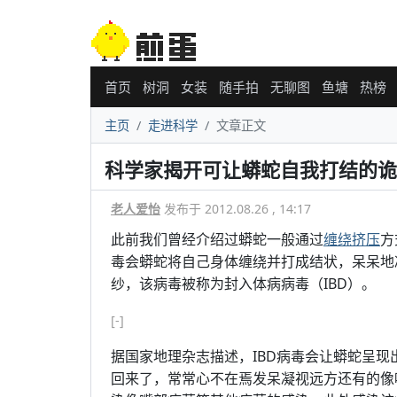
首页
树洞
女装
随手拍
无聊图
鱼塘
热榜
主页
走进科学
文章正文
科学家揭开可让蟒蛇自我打结的诡
老人爱怡
发布于 2012.08.26 , 14:17
此前我们曾经介绍过蟒蛇一般通过
缠绕挤压
方
毒会蟒蛇将自己身体缠绕并打成结状，呆呆地
纱，该病毒被称为封入体病病毒（IBD）。
[-]
据国家地理杂志描述，IBD病毒会让蟒蛇呈
回来了，常常心不在焉发呆凝视远方还有的像