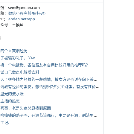
反馈：sein@jandan.com
投稿：
微信小程序煎蛋(扫码)
APP：
jandan.net/app
 公众号：王摸鱼
塘
 我的个人戒烟经历
侄子被骗彩礼了，30w
 想换一个电饭煲，各位蛋友有自用比较好用的推荐吗？
 尝试自己做点电解质饮料
*
投入了很多精力经营的一段感情，被女方评价说在向下兼容我，感觉有点破防
*
想请教有经验的蛋友，想给媳妇7夕买个跳蛋，有没有性价比高的推荐
 千里光的流水账
女主播的热恋
 大喜事，老是头疼总算找到原因
*
有啥搞钱的路子吗，开源节流都行，主要是开源，刑法里的咱不做
打工记、