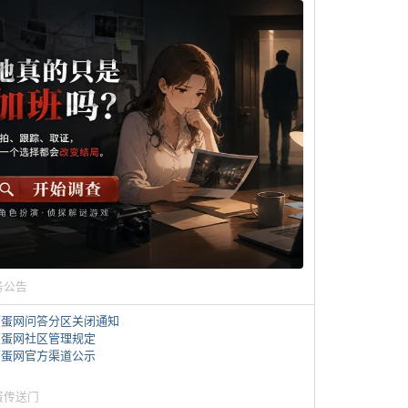
务公告
煎蛋网问答分区关闭通知
煎蛋网社区管理规定
煎蛋网官方渠道公示
蛋传送门