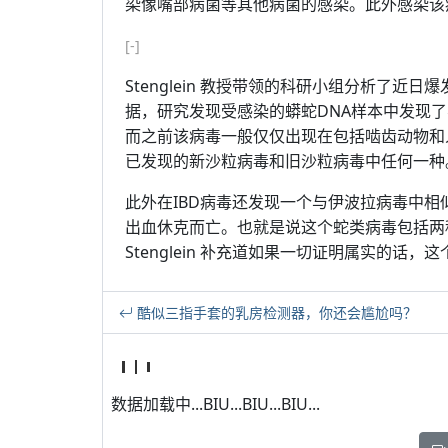
染像嘴部病菌等其他病菌的感染。此外感染该
[-]
Stenglein 教授带领的科研小组分析了近日爆发
据，研究发现受感染的蟒蛇DNA样本中发现
而之前该病毒一般仅仅出现在包括啮齿动物和
已发现的新沙粒病毒和旧沙粒病毒中任何一种
此外在IBD病毒还发现一个与伊波拉病毒中
出血休克而亡。也就是说这个蛇类病毒包括两
Stenglein 补充道如果一切证明属实的话，
酷似三指手套的乳房检测器，你还会尴尬吗？
数据加载中...BIU...BIU...BIU...