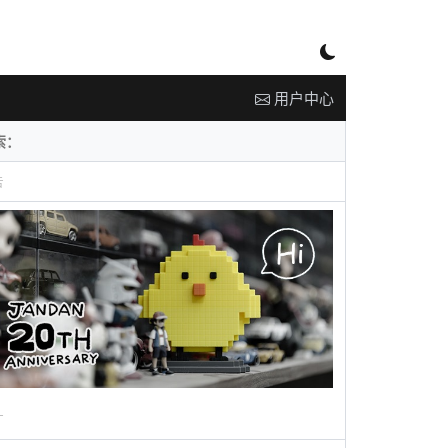
用户中心
告
广