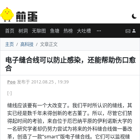
首页
树洞
无聊图
鱼塘
热榜
大吐槽
主页
高科技
文章正文
电子缝合线可以防止感染，还能帮助伤口愈
合
Poo
发布于 2012.08.25 , 19:39
[-]
缝线应该要有一个大改变了。我们平时所认识的缝线，其
实已经是数千年未得创新的老古董了。所以，尽管它们禁
得起时间的考验，来自位于厄巴纳平原的伊利诺斯大学的
一名研究学者却仍努力尝试为将来的外科缝合线做一番改
革，创造了一款“smart”版电子缝合线。它们可以监视缝