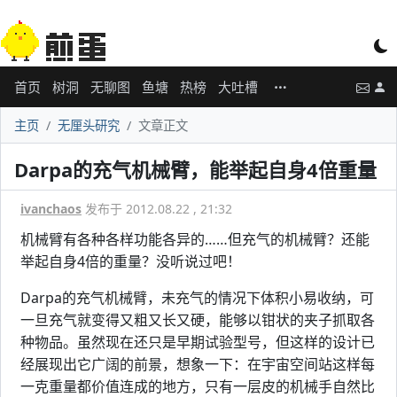
首页
树洞
无聊图
鱼塘
热榜
大吐槽
主页
无厘头研究
文章正文
Darpa的充气机械臂，能举起自身4倍重量
ivanchaos
发布于 2012.08.22 , 21:32
机械臂有各种各样功能各异的……但充气的机械臂？还能
举起自身4倍的重量？没听说过吧！
Darpa的充气机械臂，未充气的情况下体积小易收纳，可
一旦充气就变得又粗又长又硬，能够以钳状的夹子抓取各
种物品。虽然现在还只是早期试验型号，但这样的设计已
经展现出它广阔的前景，想象一下：在宇宙空间站这样每
一克重量都价值连成的地方，只有一层皮的机械手自然比