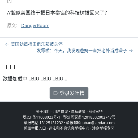
[-]
//貌似美国终于把日本攀错的科技树拨回来了？
原文：
DangerRoom
美国幼童搏击俱乐部被关停
发霉啦：今天，我发现爸妈一直把老外当成聋子
数据加载中...BIU...BIU...BIU...
登录发吐槽
关于我们
·
用户协议
·
隐私政策
·
煎蛋APP
鄂ICP备11008023号-1
·
鄂公网安备42018502002747号
举报电话 13125131232 · 举报邮箱 jubao@jandan.com
煎蛋举报入口
·
违法和不良信息举报中心
·
涉企举报专区