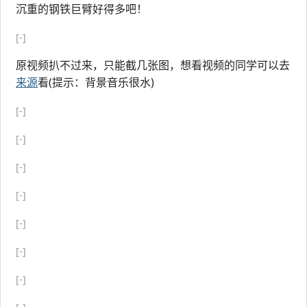
沉重的钢铁巨臂好得多吧！
[-]
原视频扒不过来，只能截几张图，想看视频的同学可以去
来源
看(提示：背景音乐很水)
[-]
[-]
[-]
[-]
[-]
[-]
[-]