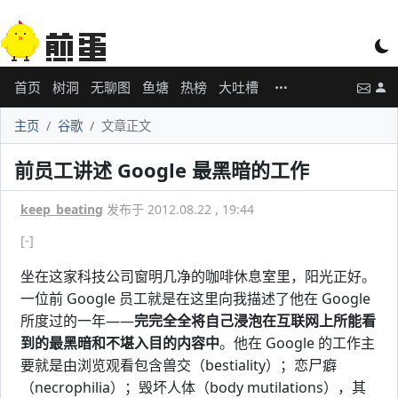
首页
树洞
无聊图
鱼塘
热榜
大吐槽
主页
谷歌
文章正文
前员工讲述 Google 最黑暗的工作
keep_beating
发布于 2012.08.22 , 19:44
[-]
坐在这家科技公司窗明几净的咖啡休息室里，阳光正好。
一位前 Google 员工就是在这里向我描述了他在 Google
所度过的一年——
完完全全将自己浸泡在互联网上所能看
到的最黑暗和不堪入目的内容中
。他在 Google 的工作主
要就是由浏览观看包含兽交（bestiality）；恋尸癖
（necrophilia）；毁坏人体（body mutilations），其