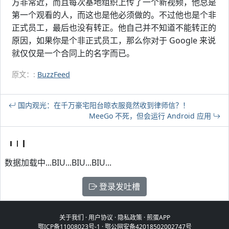
方非常近，而且每次基地组织上传了一个新视频，他总是
第一个观看的人，而这也是他必须做的。不过他也是个非
正式员工，最后也没有转正。他自己并不知道不能转正的
原因，如果你是个非正式员工，那么你对于 Google 来说
就仅仅是一个合同上的名字而已。
原文：:
BuzzFeed
国内观光：在千万豪宅阳台晾衣服竟然收到律师信？！
MeeGo 不死，但会运行 Android 应用
数据加载中...BIU...BIU...BIU...
登录发吐槽
关于我们
·
用户协议
·
隐私政策
·
煎蛋APP
鄂ICP备11008023号-1
·
鄂公网安备42018502002747号