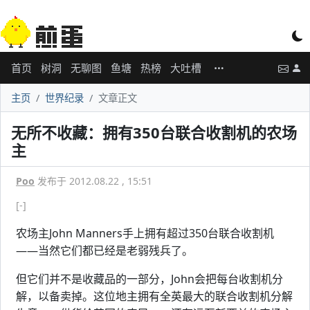
首页
树洞
无聊图
鱼塘
热榜
大吐槽
主页
世界纪录
文章正文
无所不收藏：拥有350台联合收割机的农场
主
Poo
发布于 2012.08.22 , 15:51
[-]
农场主John Manners手上拥有超过350台联合收割机
——当然它们都已经是老弱残兵了。
但它们并不是收藏品的一部分，John会把每台收割机分
解，以备卖掉。这位地主拥有全英最大的联合收割机分解