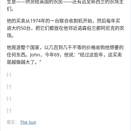
生意——供货给英国的农民——还有远至新西兰的农场主
们。
他的买卖从1974年的一台联合收割机开始，然后每年买
进大约50台，把它们都放在他邻近诺森伯兰郡阿尼克的农
场。
他周游整个国家，以几百到几千不等的价格收购他想要的
任何东西。John，今年69，他说：“经过这些年，这买卖
是越做越大了。”
[-]
[-]
[-]
[-]
原文：
The Sun