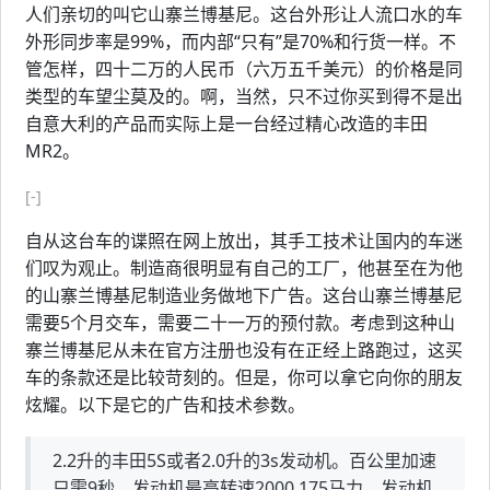
人们亲切的叫它山寨兰博基尼。这台外形让人流口水的车
外形同步率是99%，而内部“只有”是70%和行货一样。不
管怎样，四十二万的人民币（六万五千美元）的价格是同
类型的车望尘莫及的。啊，当然，只不过你买到得不是出
自意大利的产品而实际上是一台经过精心改造的丰田
MR2。
[-]
自从这台车的谍照在网上放出，其手工技术让国内的车迷
们叹为观止。制造商很明显有自己的工厂，他甚至在为他
的山寨兰博基尼制造业务做地下广告。这台山寨兰博基尼
需要5个月交车，需要二十一万的预付款。考虑到这种山
寨兰博基尼从未在官方注册也没有在正经上路跑过，这买
车的条款还是比较苛刻的。但是，你可以拿它向你的朋友
炫耀。以下是它的广告和技术参数。
2.2升的丰田5S或者2.0升的3s发动机。百公里加速
只需9秒。发动机最高转速2000.175马力。发动机