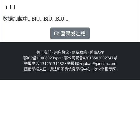
数据加载中...BIU...BIU...BIU...
登录发吐槽
关于我们
·
用户协议
·
隐私政策
·
煎蛋APP
鄂ICP备11008023号-1
·
鄂公网安备42018502002747号
举报电话 13125131232 · 举报邮箱 jubao@jandan.com
煎蛋举报入口
·
违法和不良信息举报中心
·
涉企举报专区