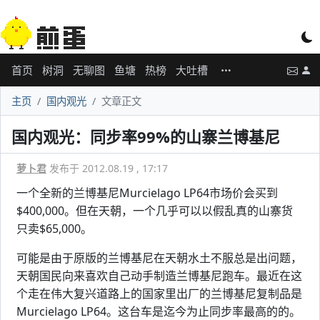
首页
树洞
无聊图
鱼塘
热榜
大吐槽
主页
国内观光
文章正文
国内观光：同步率99%的山寨兰博基尼
萝卜君
发布于 2012.08.19 , 17:17
一个全新的兰博基尼Murcielago LP64市场价会买到
$400,000。但在天朝，一个几乎可以以假乱真的山寨货
只卖$65,000。
可能是由于原版的兰博基尼在天朝水土不服总是出问题，
天朝国民向来喜欢自己动手制造兰博基尼跑车。最近在这
个走在伟大复兴道路上的国家里出厂的兰博基尼复制品是
Murcielago LP64。这台车是迄今为止同步率最高的的。