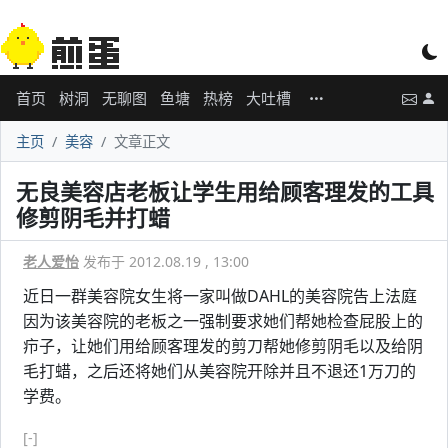
首页
树洞
无聊图
鱼塘
热榜
大吐槽
主页
美容
文章正文
无良美容店老板让学生用给顾客理发的工具
修剪阴毛并打蜡
老人爱怡
发布于 2012.08.19 , 13:00
近日一群美容院女生将一家叫做DAHL的美容院告上法庭
因为该美容院的老板之一强制要求她们帮她检查屁股上的
疖子，让她们用给顾客理发的剪刀帮她修剪阴毛以及给阴
毛打蜡，之后还将她们从美容院开除并且不退还1万刀的
学费。
[-]