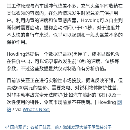
其工作原理与汽车缓冲气垫差不多，充气头盔平时收纳在
类似衣领的容器内，在危险情况发生时紧急充气保护用
户。利用内置的速度和位置感应器，Hovding可以自主判
断何时需要启动，据称启动时间小于0.1秒，对于速度并
不太快的自行车来说，似乎可以起到和一般头盔差不多的
保护作用。
Hovding还提供一个数据记录器(黑匣子，成本显然包含
在售价中...)，可以记录事故发生前10秒的速度、位移等
参数，不过这些数据显然仅对制造商有分析价值。
目前该头盔正在进行实验性市场投放，据说反映不错，但
高达600美元的售价、需要充电、对锐利物体防护性差、
对非主动事故完全无法防护(比如汽车溅起的飞石)以及一
次性使用的特性，令其市场前景不甚明朗。[ Hovding
网
站
/ via
What's Next
]
国内观光：各部门注意，前方海滩发现大量不明武装分子