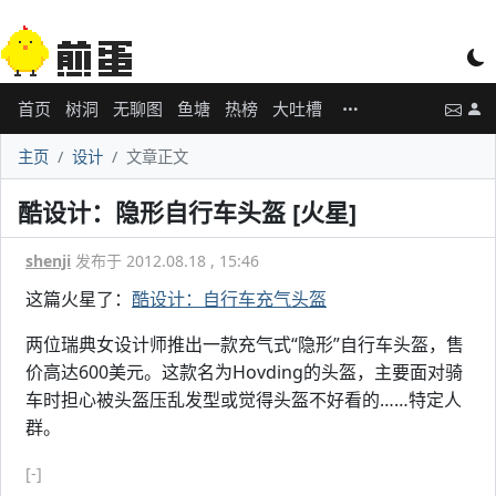
首页
树洞
无聊图
鱼塘
热榜
大吐槽
主页
设计
文章正文
酷设计：隐形自行车头盔 [火星]
shenji
发布于 2012.08.18 , 15:46
这篇火星了：
酷设计：自行车充气头盔
两位瑞典女设计师推出一款充气式“隐形”自行车头盔，售
价高达600美元。这款名为Hovding的头盔，主要面对骑
车时担心被头盔压乱发型或觉得头盔不好看的……特定人
群。
[-]