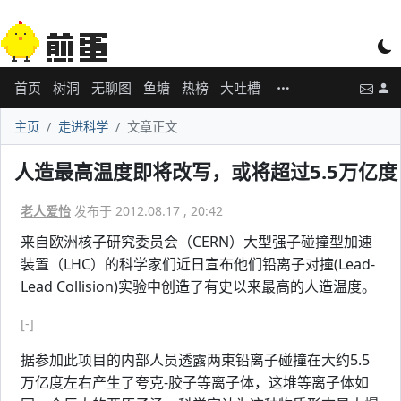
首页
树洞
无聊图
鱼塘
热榜
大吐槽
主页
走进科学
文章正文
人造最高温度即将改写，或将超过5.5万亿度
老人爱怡
发布于 2012.08.17 , 20:42
来自欧洲核子研究委员会（CERN）大型强子碰撞型加速
装置（LHC）的科学家们近日宣布他们铅离子对撞(Lead-
Lead Collision)实验中创造了有史以来最高的人造温度。
[-]
据参加此项目的内部人员透露两束铅离子碰撞在大约5.5
万亿度左右产生了夸克-胶子等离子体，这堆等离子体如