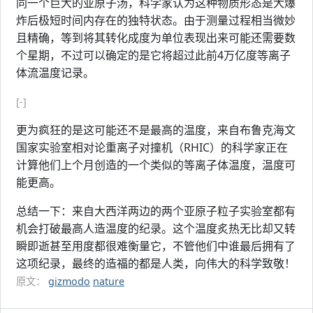
同一个巨大的亚原子汤，科学家认为这种物质形态是大爆
炸后极短时间内存在的独特状态。由于测量过程相当微妙
且精确，等到将其转化成度为单位表现出来可能还需要数
个星期，不过可以确定的是它将超过此前4万亿度等离子
体流温度记录。
[-]
更为疯狂的是这可能还不是最高的温度，来自布鲁克海文
国家实验室相对论重离子对撞机（RHIC）的科学家正在
计算他们上个月创造的一个类似的等离子体温度，温度可
能更高。
总结一下：来自大西洋两边的两个亚原子粒子实验室都有
机会打破最高人造温度的纪录。这个温度炙热无比却又转
瞬即逝甚至用度都很难衡量它，不管他们中谁最后拥有了
这项纪录，最终的造福的都是人类，向伟大的科学致敬！
原文：
gizmodo
nature