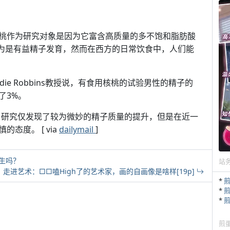
桃作为研究对象是因为它富含高质量的多不饱和脂肪酸
都被认为是有益精子发育，然而在西方的日常饮食中，人们能
e Robbins教授说，有食用核桃的试验男性的精子的
了3%。
ey说：研究仅发现了较为微妙的精子质量的提升，但是在近一
态度。 [ via
dailymail
]
生吗？
站
走进艺术：□□嗑High了的艺术家，画的自画像是啥样[19p]
*
*
*
煎