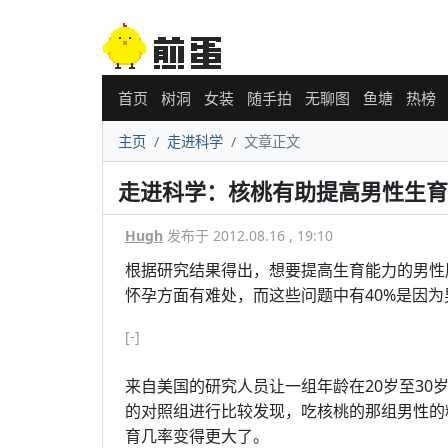
首页
树洞
女装
随手拍
无聊图
鱼塘
热榜
主页
走进科学
文章正文
走进科学：核桃有助提高男性生育
Hugh
发布于 2012.08.16 , 19:10
根据研究结果得出，想要提高生育能力的男性
怀孕方面有难处，而这些问题中有40%是因
[-]
来自美国的研究人员让一组年龄在20岁至3
的对照组进行比较发现，吃核桃的那组男性的
育几率变得更大了。