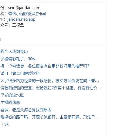
反馈：sein@jandan.com
投稿：
微信小程序煎蛋(扫码)
APP：
jandan.net/app
 公众号：王摸鱼
塘
 我的个人戒烟经历
侄子被骗彩礼了，30w
 想换一个电饭煲，各位蛋友有自用比较好用的推荐吗？
 尝试自己做点电解质饮料
*
投入了很多精力经营的一段感情，被女方评价说在向下兼容我，感觉有点破防
*
想请教有经验的蛋友，想给媳妇7夕买个跳蛋，有没有性价比高的推荐
 千里光的流水账
女主播的热恋
 大喜事，老是头疼总算找到原因
*
有啥搞钱的路子吗，开源节流都行，主要是开源，刑法里的咱不做
打工记、