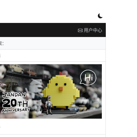
用户中心
告
广