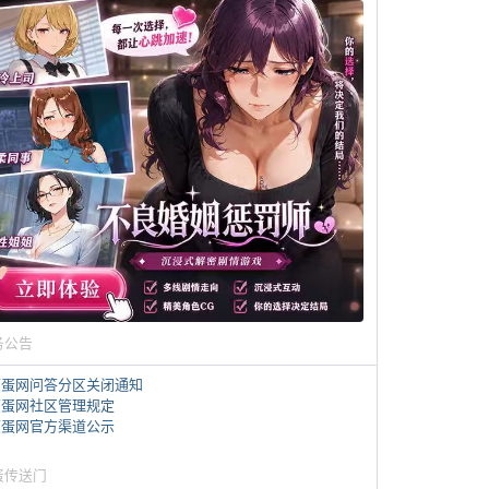
务公告
煎蛋网问答分区关闭通知
煎蛋网社区管理规定
煎蛋网官方渠道公示
蛋传送门