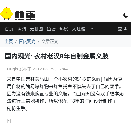
首页
树洞
无聊图
鱼塘
热榜
大吐槽
主页
国内观光
文章正文
国内观光: 农村老汉8年自制金属义肢
Hugh
发布于 2012.08.15 , 12:44
来自中国吉林关马山一个小农村的51岁的Sun Jifa因为使
用自制的简易爆炸物来炸鱼捕鱼不慎失去了自己的双手。
因为没有钱来购置专业的义肢，而且深知没有双手根本无
法进行正常地耕作，所以他花了8年的时间设计制作了一
副仿生手。
[-]