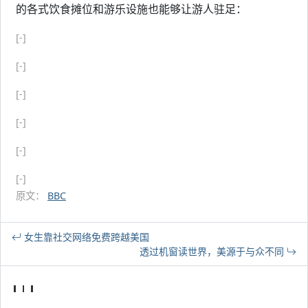
的各式饮食摊位和游乐设施也能够让游人驻足：
[-]
[-]
[-]
[-]
[-]
[-]
原文：
BBC
女生靠社交网络免费跨越美国
透过机窗读世界，美源于与众不同