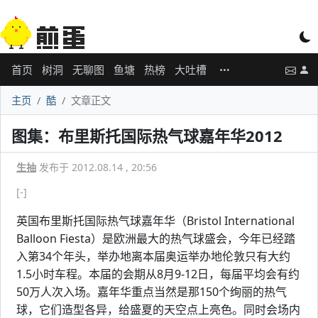
首页
树洞
无聊图
鱼塘
热榜
大吐槽
主页
酷
文章正文
图集：布里斯托国际热气球嘉年华2012
生抽
发布于 2012.08.14 , 20:56
[-]
英国布里斯托国际热气球嘉年华（Bristol International
Balloon Fiesta）是欧洲最大的热气球盛会，今年已经踏
入第34个年头，举办地离本届奥运举办地伦敦只有大约
1.5小时车程。本届的会期从8月9-12日，每届平均会有约
50万人次入场。嘉年华重点当然是那150个绚丽的热气
球，它们造型各异，给盛夏的天空点上亮色。同时会场内