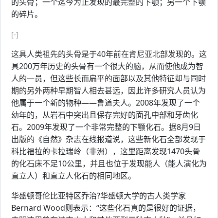
的头骨；一个迄今为止发现的最完整的下颚；另一个下颚
的碎片。
[-]
这具人类祖先的头骨是于40年前在肯尼亚北部发现的。这
具200万年历史的头骨有一个很大的脑，从而使他成为智
人的一员，但这些长而扁平的面部以及其他特征却与同时
期的另外两种早期智人相去甚远，因此许多研究人员认为
他属于一个新的物种——鲁道夫人。2008年发现了一个
幼年的，从岩石中突出且保存完好的面孔中部和牙齿化
石。2009年发现了一个非常完整的下颚化石。据8月9日
出版的《自然》杂志在线报道说，这些新化石全部发现于
科比福拉的卡拉瑞岭（非洲），这里距离发现1470头骨
的化石床不足10公里，并且也位于发现能人（能人演化为
直立人）和直立人化石的相同地区。
华盛顿哥伦比亚特区乔治?华盛顿大学的古人类学家
Bernard Wood则表示：“这些化石真的是很好的证据，