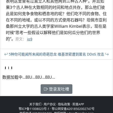
表明这里曾有过直立人和其他两到三种古人种”。并且如
果3个古人种在大致相同的时间和地点共存，那么他们彼
此是如何竞争食物和栖息地的呢？他们吃不同的食物、住
在不同的地域，或以不同的方式使用石器吗？坦佩市亚利
桑那州立大学的古人类学家William Kimbel表示，现在是
时候“思考一些假设以解释他们是如何瓜分他们的世界
的”。
原文：
io9
5种你可能闻所未闻的奇葩恐龙
维基泄密遭到匿名 DDoS 攻击
数据加载中...BIU...BIU...BIU...
登录发吐槽
关于我们
·
用户协议
·
隐私政策
·
煎蛋APP
鄂ICP备11008023号-1
·
鄂公网安备42018502002747号