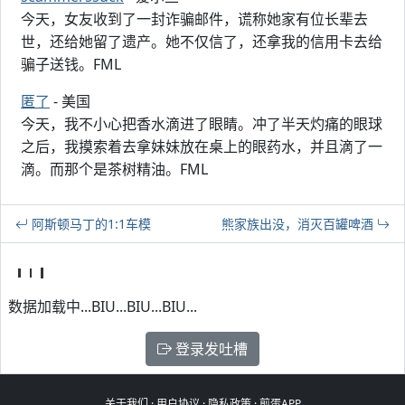
今天，女友收到了一封诈骗邮件，谎称她家有位长辈去
世，还给她留了遗产。她不仅信了，还拿我的信用卡去给
骗子送钱。FML
匿了
- 美国
今天，我不小心把香水滴进了眼睛。冲了半天灼痛的眼球
之后，我摸索着去拿妹妹放在桌上的眼药水，并且滴了一
滴。而那个是茶树精油。FML
阿斯顿马丁的1:1车模
熊家族出没，消灭百罐啤酒
数据加载中...BIU...BIU...BIU...
登录发吐槽
关于我们
·
用户协议
·
隐私政策
·
煎蛋APP