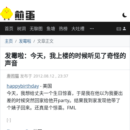
首页
树洞
无聊图
鱼塘
热榜
大吐槽
主页
发霉啦
文章正文
发霉啦：今天，我上楼的时候听见了奇怪的
声音
寿司猫
发布于 2012.08.12 , 23:37
happybirthday
- 美国
今天，我想给丈夫一个生日惊喜，于是我在他以为我要出
差的时候突然回家给他开party。结果我到家发现他带了
个婊子回来。还真是个惊喜。FML
[-]