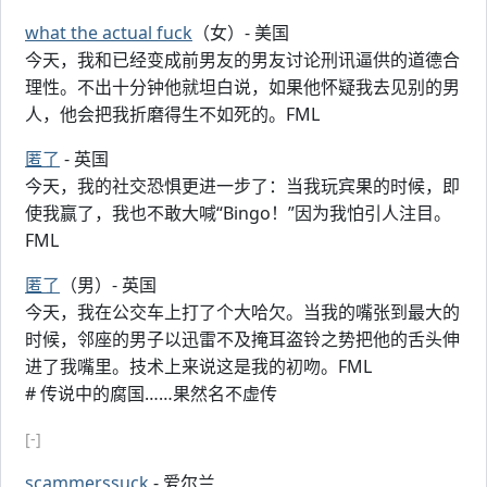
what the actual fuck
（女）- 美国
今天，我和已经变成前男友的男友讨论刑讯逼供的道德合
理性。不出十分钟他就坦白说，如果他怀疑我去见别的男
人，他会把我折磨得生不如死的。FML
匿了
- 英国
今天，我的社交恐惧更进一步了：当我玩宾果的时候，即
使我赢了，我也不敢大喊“Bingo！”因为我怕引人注目。
FML
匿了
（男）- 英国
今天，我在公交车上打了个大哈欠。当我的嘴张到最大的
时候，邻座的男子以迅雷不及掩耳盗铃之势把他的舌头伸
进了我嘴里。技术上来说这是我的初吻。FML
# 传说中的腐国……果然名不虚传
[-]
scammerssuck
- 爱尔兰