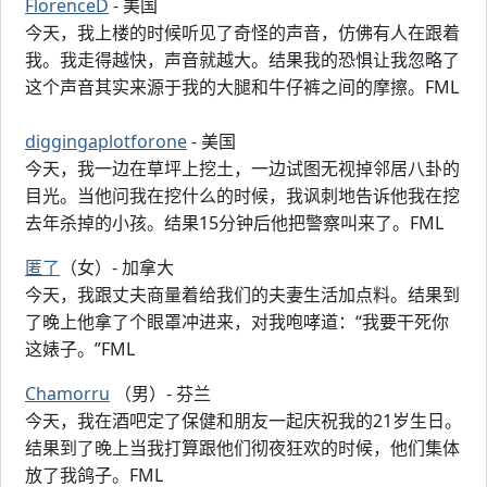
FlorenceD
- 美国
今天，我上楼的时候听见了奇怪的声音，仿佛有人在跟着
我。我走得越快，声音就越大。结果我的恐惧让我忽略了
这个声音其实来源于我的大腿和牛仔裤之间的摩擦。FML
diggingaplotforone
- 美国
今天，我一边在草坪上挖土，一边试图无视掉邻居八卦的
目光。当他问我在挖什么的时候，我讽刺地告诉他我在挖
去年杀掉的小孩。结果15分钟后他把警察叫来了。FML
匿了
（女）- 加拿大
今天，我跟丈夫商量着给我们的夫妻生活加点料。结果到
了晚上他拿了个眼罩冲进来，对我咆哮道：“我要干死你
这婊子。”FML
Chamorru
（男）- 芬兰
今天，我在酒吧定了保健和朋友一起庆祝我的21岁生日。
结果到了晚上当我打算跟他们彻夜狂欢的时候，他们集体
放了我鸽子。FML