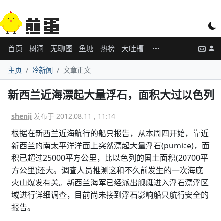
首页
树洞
无聊图
鱼塘
热榜
大吐槽
主页
冷新闻
文章正文
新西兰近海漂起大量浮石，面积大过以色列
shenji
发布于 2012.08.11 , 11:14
根据在新西兰近海航行的船只报告，从本周四开始，靠近
新西兰的南太平洋洋面上突然漂起大量浮石(pumice)，面
积已超过25000平方公里，比以色列的国土面积(20700平
方公里)还大。调查人员推测这和不久前发生的一次海底
火山爆发有关。新西兰海军已经派出舰艇进入浮石漂浮区
域进行详细调查，目前尚未接到浮石影响船只航行安全的
报告。