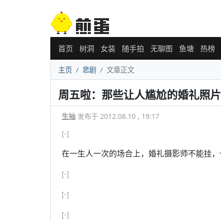
首页
树洞
女装
随手拍
无聊图
鱼塘
热榜
主页
悲剧
文章正文
周五啦：那些让人尴尬的婚礼照片
生抽
发布于 2012.08.10 , 19:17
[-]
在一生人一次的场合上，婚礼摄影师不能挂，
[-]
[-]
[-]