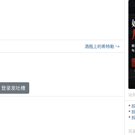
酒瓶上的希特勒
登录发吐槽
站
*
*
*
煎