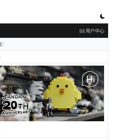
用户中心
告
广