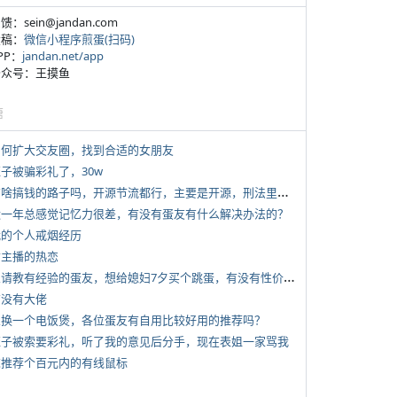
反馈：sein@jandan.com
投稿：
微信小程序煎蛋(扫码)
APP：
jandan.net/app
 公众号：王摸鱼
塘
 如何扩大交友圈，找到合适的女朋友
侄子被骗彩礼了，30w
*
有啥搞钱的路子吗，开源节流都行，主要是开源，刑法里的咱不做
 近一年总感觉记忆力很差，有没有蛋友有什么解决办法的？
 我的个人戒烟经历
女主播的热恋
*
想请教有经验的蛋友，想给媳妇7夕买个跳蛋，有没有性价比高的推荐
有没有大佬
 想换一个电饭煲，各位蛋友有自用比较好用的推荐吗？
 侄子被索要彩礼，听了我的意见后分手，现在表姐一家骂我
 求推荐个百元内的有线鼠标