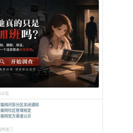
务公告
煎蛋网问答分区关闭通知
煎蛋网社区管理规定
煎蛋网官方渠道公示
蛋传送门