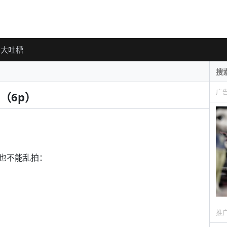
大吐槽
广
（6p）
也不能乱拍：
推