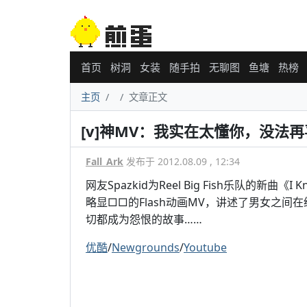
首页
树洞
女装
随手拍
无聊图
鱼塘
热榜
主页
文章正文
[v]神MV：我实在太懂你，没法
Fall_Ark
发布于 2012.08.09 , 12:34
网友Spazkid为Reel Big Fish乐队的新曲《I Kn
略显□□的Flash动画MV，讲述了男女之
切都成为怨恨的故事……
优酷
/
Newgrounds
/
Youtube