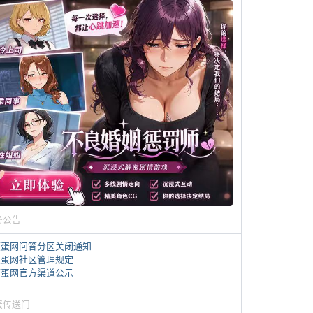
务公告
煎蛋网问答分区关闭通知
煎蛋网社区管理规定
煎蛋网官方渠道公示
蛋传送门