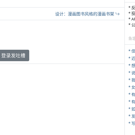
* 
* 
设计：漫画图书风格的漫画书架
* 
*
鱼
* 
登录发吐槽
*
*
*
*
* 
*
*
* 