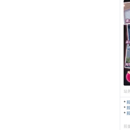
站
*
*
*
煎