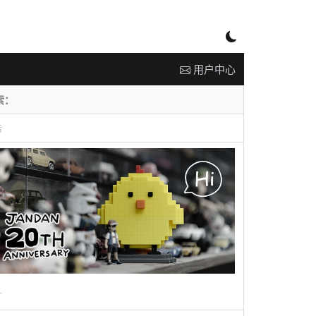
用户中心
告
广