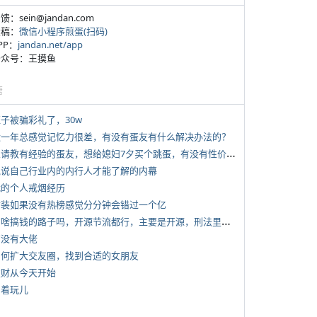
反馈：sein@jandan.com
投稿：
微信小程序煎蛋(扫码)
APP：
jandan.net/app
 公众号：王摸鱼
塘
侄子被骗彩礼了，30w
 近一年总感觉记忆力很差，有没有蛋友有什么解决办法的？
*
想请教有经验的蛋友，想给媳妇7夕买个跳蛋，有没有性价比高的推荐
 说说自己行业内的内行人才能了解的内幕
 我的个人戒烟经历
 女装如果没有热榜感觉分分钟会错过一个亿
*
有啥搞钱的路子吗，开源节流都行，主要是开源，刑法里的咱不做
有没有大佬
 如何扩大交友圈，找到合适的女朋友
 发财从今天开始
写着玩儿