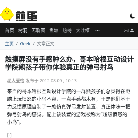
首页
树洞
无聊图
鱼塘
热榜
大吐槽
主页
Geek
文章正文
触摸屏没有手感肿么办，哥本哈根互动设计
学院熊孩子带你体验真正的弹弓射鸟
老人爱怡
发布于 2012.08.09 , 10:13
来自的哥本哈根互动设计学院的一群熊孩子们总觉得在电
脑上玩愤怒的小鸟不爽，一点手感都木有，于是他们基于
力反馈原理自制了一款仿真弹弓发射装置，真正体味一把
弹弓射鸟的感觉。配上该装置的游戏被称为“超级愤怒的
小鸟”。
[-]