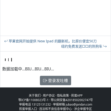
苹果官网开始提供 New Ipad 的翻新机，比原价便宜50刀
纽约免费发送□□的热狗车
数据加载中...BIU...BIU...BIU...
登录发吐槽
关于我们
·
用户协议
·
隐私政策
·
煎蛋APP
鄂ICP备11008023号-1
·
鄂公网安备42018502002747号
举报电话 13125131232 · 举报邮箱 jubao@jandan.com
煎蛋举报入口
·
违法和不良信息举报中心
·
涉企举报专区