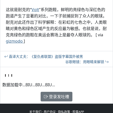
这就是耐克的“
Volt
”系列跑鞋，鲜明的亮绿色与深红色的
跑道产生了显著的对比，一下子就捕捉到了众人的眼球。
耐克对此还作出了科学解释：在彩虹的七色之中，人类眼
睛对黄色和绿色区域产生的反应最为敏感。也就是说，耐
克亮绿色的跑鞋在奥运会赛场上是最夺人眼球的。 [ via
gizmodo
]
直译大丈夫：《复仇者联盟》盗版字幕国外被黑
谷歌眼镜：用眼睛来解锁
数据加载中...BIU...BIU...BIU...
登录发吐槽
关于我们
·
用户协议
·
隐私政策
·
煎蛋APP