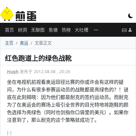
首页
树洞
无聊图
鱼塘
热榜
大吐槽
主页
奥运
文章正文
红色跑道上的绿色战靴
Hugh
发布于 2012.08.08 , 20:26
坐在电视机前观看奥运田径比赛的你或许会有这样的疑
问，为什么有很多参赛运动员的战靴都是亮绿色的？！谜
底在此刻揭晓：因为他们都是耐克的签约运动员。而耐克
为了在奥运会的赛场上吸引全世界的目光特地将跑鞋的颜
色选择为亮绿色（同时也剑指你口袋里的美元）。如果你
注意到了，那么耐克的这个策略就成功了。
[-]