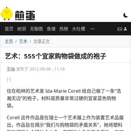
首页
树洞
无聊图
鱼塘
热榜
大吐槽
主页
艺术
文章正文
艺术：555个宜家购物袋做成的袍子
生抽
发布于 2012.08.08 , 11:18
[-]
住在柏林的艺术家 Ida-Marie Corell 给自己做了一条“浩
瀚无边”的袍子，材料是质量非常过硬的宜家蓝色购物
袋。
Corell 这件作品是在瑞士一个艺术展上作为装置艺术品展
出，作品旨在揭示“我们与购物袋的矛盾关系”，她将塑料