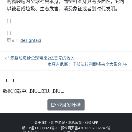
购物袋喻为全球社会本身，而塑料本身具有多面性，它可
以被看成垃圾、生态危害、消费象征或者划时代发明。
[-]
[-]
原文：
designtaxi
网络垃圾给全球带来2亿美元的收入
疯狂吉尼斯：千部法拉利即将来个大集合
数据加载中...BIU...BIU...BIU...
登录发吐槽
关于我们
·
用户协议
·
隐私政策
·
煎蛋APP
鄂ICP备11008023号-1
·
鄂公网安备42018502002747号