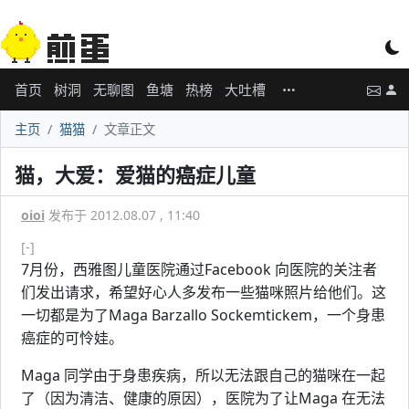
首页
树洞
无聊图
鱼塘
热榜
大吐槽
主页
猫猫
文章正文
猫，大爱：爱猫的癌症儿童
oioi
发布于 2012.08.07 , 11:40
[-]
7月份，西雅图儿童医院通过Facebook 向医院的关注者
们发出请求，希望好心人多发布一些猫咪照片给他们。这
一切都是为了Maga Barzallo Sockemtickem，一个身患
癌症的可怜娃。
Maga 同学由于身患疾病，所以无法跟自己的猫咪在一起
了（因为清洁、健康的原因），医院为了让Maga 在无法