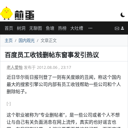
首页
树洞
无聊图
鱼塘
热榜
大吐槽
主页
国内观光
文章正文
百度员工收钱删帖东窗事发引热议
老人爱怡
发布于 2012.08.06 , 23:17
近日华尔街日报刊登了一则有关度娘的丑闻，称这个国内
最大的搜索引擎公司内部有员工收钱帮助一些公司和个人
删除帖子。
[-]
这个职业被称为“专业删帖者”，是一些公司或者个人不想
让与自己有关负面消息在网上流传，真实的也好谣言也