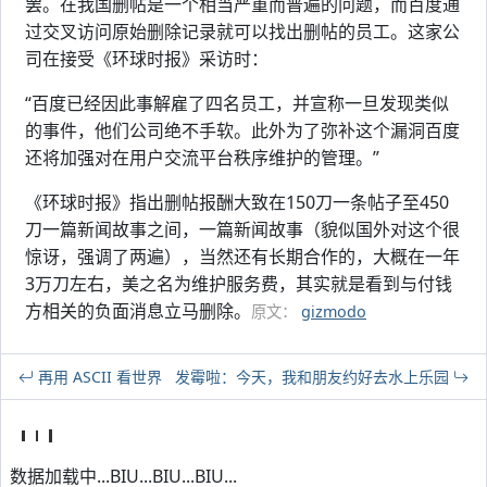
罢。在我国删帖是一个相当严重而普遍的问题，而百度通
过交叉访问原始删除记录就可以找出删帖的员工。这家公
司在接受《环球时报》采访时：
“百度已经因此事解雇了四名员工，并宣称一旦发现类似
的事件，他们公司绝不手软。此外为了弥补这个漏洞百度
还将加强对在用户交流平台秩序维护的管理。”
《环球时报》指出删帖报酬大致在150刀一条帖子至450
刀一篇新闻故事之间，一篇新闻故事（貌似国外对这个很
惊讶，强调了两遍），当然还有长期合作的，大概在一年
3万刀左右，美之名为维护服务费，其实就是看到与付钱
方相关的负面消息立马删除。
原文：
gizmodo
再用 ASCII 看世界
发霉啦：今天，我和朋友约好去水上乐园
数据加载中...BIU...BIU...BIU...