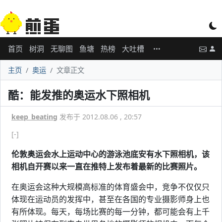
首页
树洞
无聊图
鱼塘
热榜
大吐槽
主页
奥运
文章正文
酷：能发推的奥运水下照相机
keep_beating
发布于 2012.08.06 , 20:57
[-]
伦敦奥运会水上运动中心的游泳池底安有水下照相机，该
相机自开赛以来一直在推特上发布着最新的比赛照片。
在奥运会这种大规模高标准的体育盛会中，竞争不仅仅只
体现在运动员的发挥中，甚至在各国的专业摄影师身上也
有所体现。每天，每场比赛的每一分钟，都可能会有上千