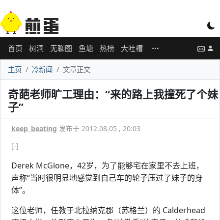
首页
树洞
无聊图
鱼塘
热榜
大吐槽
主页
冷新闻
文章正文
奇葩老师旷工理由：“来的路上我撞死了个妹
子”
keep_beating
发布于 2012.08.05 , 20:03
[-]
Derek McGlone，42岁，为了能够宅在家里不去上班，
声称“当时很明显地感觉到自己车的轮子压过了妹子的身
体”。
这位老师，任教于北拉纳克郡（苏格兰）的 Calderhead