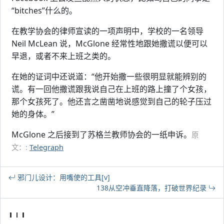
“bitches”什么的。
在教学协会的律师宣读的一项声明中，学校的一名领导
Neil McLean 说，McGlone 经常性地跟她撒谎以便可以
早退，或者不来上班之类的。
在她的证词中还说道：“他开始撒一些很明显就能辨别的
谎。有一回他撒谎跟我说自己在上班的路上撞了个女孩，
那个女孩死了。他还言之凿凿地说感觉到自己的轮子压过
她的身体。”
McGlone 之后接到了苏格兰教师协会的一纸申诉。
原
文：:
Telegraph
邪门儿设计：用嘴使的工具[v]
138从空冲垂直降落，打破世界纪录