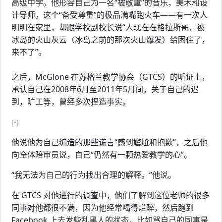
高级中学。他形容自己为一名“被敬重”的音乐，美术和设
计导师。这个“备受尊重”的极品满嘴跑火车——有一次人
明明在家里，却跟学校副校长说“人现在在格拉斯哥，被
冰岛的火山灰云（冰岛之前的那次火山爆发）给困住了，
来不了”。
之后，McGlone 在苏格兰教学协会（GTCS）的听证上，
承认自己在2008年6月至2011年5月间，关于自己的迟
到，旷工等，曾经多次捏造事实。
[-]
他说他为自己编造的那些谎言“感到尴尬和抱歉”，之后他
向全体陪审员说，自己“仍然有一颗热爱教学的心”。
“我无法为自己的行为找出合理的解释。”他说。
在 GTCS 对他进行的调查中，他们了解到这位老师的很多
同事对他都很不满，因为他经常喝得烂醉，然后跑到
Facebook 上去发些乱黑人的状态，比如骂自己的同事是