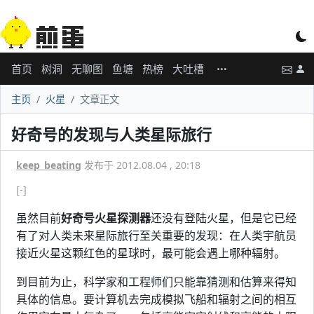
首页
树洞
无聊图
鱼塘
热榜
大吐槽
主页
火星
文章正文
好奇号的发现与人类星际旅行
keep_beating
发布于 2012.08.04 , 20:18
[-]
虽然目前
好奇号火星探测器
还没有登陆火星，但是它已经
有了对人类未来星际旅行至关重要的发现：在人类宇航员
接近火星这颗红色的星球时，最可能会遇上哪种辐射。
到目前为止，科学家和工程师们只能靠猜测和估算来得知
具体的信息。要计算机去完成模拟飞船和辐射之间的相互