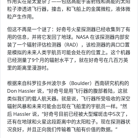
作用实在是太复杂了——包括高能宇宙射线和高能的太阳
粒子渗透进飞行器，撞击，和飞船上的金属微粒，液体微
粒产生作用。
但这不再是一个谜了：好奇号火星探测器已经收集到了有
用的信息，并将它发回了地球。NASA 在该探测器内部安
装了一个辐射评估检测器（RAD），该检测器的具□□置
是模拟的未来人类宇航员可能会处在的位置上。这个机器
已经测量了9个月的辐射水平了，就在好奇号在几百万英
里的距离里漫游时。
根据来自科罗拉多州波尔多（Boulder）西南研究机构的
Don Hassler 说，“好奇号是用飞行器的腹部着陆，这就
类似我们的载人航天器。就是说，飞行器所受吸收的深空
辐射风暴和未来可能会出现在飞船里的宇航员一样。”然
后 Hassler 说，“好奇号目前已经被大型耀斑击中5次了，
还有在地球和火星这段距离中的太阳粒子。现在探测器状
况良好，并且正向我们传输着飞船有价值的数据。”