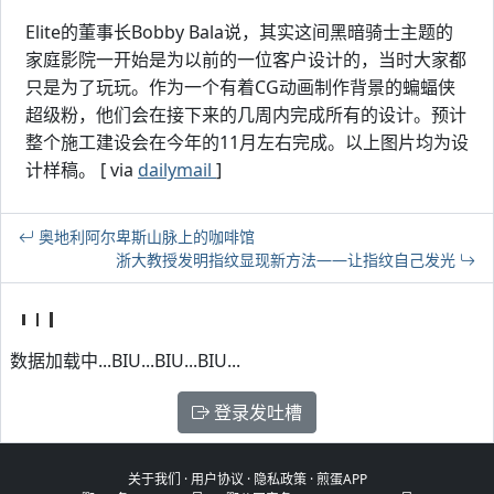
Elite的董事长Bobby Bala说，其实这间黑暗骑士主题的
家庭影院一开始是为以前的一位客户设计的，当时大家都
只是为了玩玩。作为一个有着CG动画制作背景的蝙蝠侠
超级粉，他们会在接下来的几周内完成所有的设计。预计
整个施工建设会在今年的11月左右完成。以上图片均为设
计样稿。 [ via
dailymail
]
奥地利阿尔卑斯山脉上的咖啡馆
浙大教授发明指纹显现新方法——让指纹自己发光
数据加载中...BIU...BIU...BIU...
登录发吐槽
关于我们
·
用户协议
·
隐私政策
·
煎蛋APP