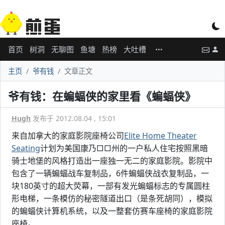
首页
树洞
无聊图
鱼塘
热榜
大吐槽
主页
爷有钱
文章正文
爷有钱：在蝙蝠侠的家里看《蝙蝠侠》
Hugh
发布于 2012.08.04 , 15:01
来自加拿大的家庭影院座椅公司
Elite Home Theater
Seating
计划为美国康乃□□州的一户私人住宅按照黑暗
骑士地堡的风格打造出一座独一无二的家庭影院。影院中
包含了一辆蝙蝠战车复制品，6件蝙蝠侠战衣复制品，一
块180英寸的超大荧幕，一部有发光蝙蝠标志的专属圆柱
形电梯，一条模仿的秘密隧道出口（是条死胡同），模拟
的蝙蝠侠计算机系统，以及一整套仿赛车座椅的家庭影院
座椅。