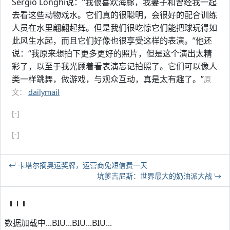
Sergio Longhi说：“我很喜欢海豚，我妻子和曾经我一起
去看这些动物戏水。它们真的很聪明，会很好的配合训练
人员在水里翩翩起舞。但是我们很吃惊它们能把球玩得如
此风生水起，而且它们好像也很享受这样的表演。”他还
说：“我原来想拍下更多更好的照片，但是这个演出太精
彩了，以至于我光顾着看表演忘记拍照了。它们可以像人
类一样跳舞，做游戏，与观众互动，真是太有趣了。”
原
文：
dailymail
[-]
[-]
卡塔尔摘奥运奖牌，运营商免短信费一天
坑爹吉尼斯：世界最大的奶油派大战
数据加载中...BIU...BIU...BIU...