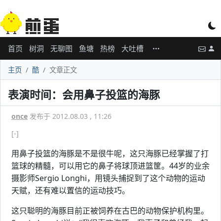
首页
树洞
无聊图
鱼塘
热榜
大吐槽
主页
酷
文章正文
表演时间：会用鼻子投篮的海豚
once
发布于 2012.08.03 , 11:26
[-]
用鼻子投篮的海豚是不是很牛呢，这只海豚已经掌握了打
篮球的精髓，可以用它的鼻子将球顶进篮筐。44岁的业余
摄影师Sergio Longhi，用镜头捕捉到了这个动物的运动
天赋，还有难以置信的运动技巧。
这只聪明的海豚目前正被饲养在古巴的动物保护机构里。