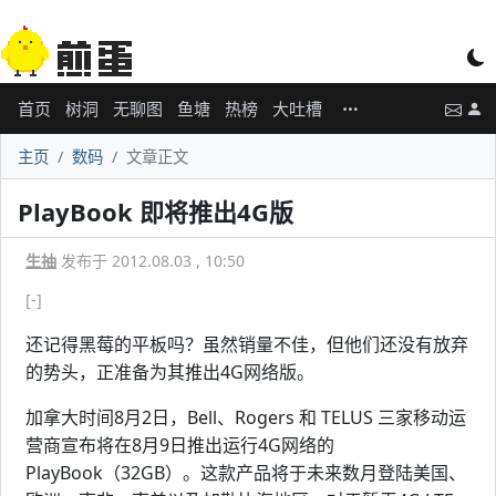
首页
树洞
无聊图
鱼塘
热榜
大吐槽
主页
数码
文章正文
PlayBook 即将推出4G版
生抽
发布于 2012.08.03 , 10:50
[-]
还记得黑莓的平板吗？虽然销量不佳，但他们还没有放弃
的势头，正准备为其推出4G网络版。
加拿大时间8月2日，Bell、Rogers 和 TELUS 三家移动运
营商宣布将在8月9日推出运行4G网络的
PlayBook（32GB）。这款产品将于未来数月登陆美国、