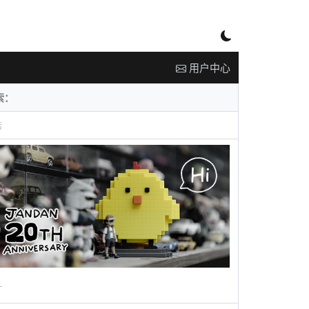
用户中心
告
广