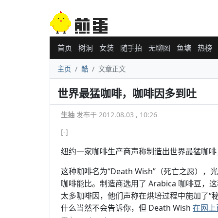
首页
树洞
女装
随手拍
无聊图
鱼塘
热榜
主页
酷
文章正文
世界最猛咖啡，咖啡因多到吐
生抽
发布于 2012.08.03 , 10:26
[-]
纽约一家咖啡生产商声称制造出世界最猛咖啡
这种咖啡名为“Death Wish”（死亡之
咖啡能比。制造商选用了 Arabica 咖啡豆，
太多咖啡因，他们声称在烘培过程中施加了“秘方”使
什么当然不会告诉你，但 Death Wish
在网上