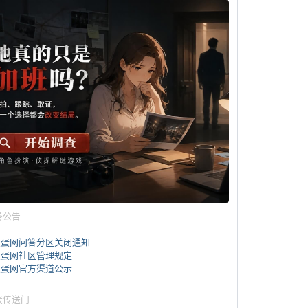
务公告
煎蛋网问答分区关闭通知
煎蛋网社区管理规定
煎蛋网官方渠道公示
蛋传送门