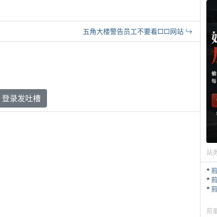
五角大楼警告员工不要看□□网站
登录发吐槽
站
*
*
*
煎