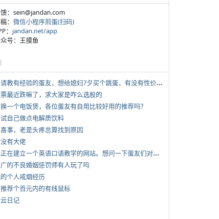
反馈：sein@jandan.com
投稿：
微信小程序煎蛋(扫码)
APP：
jandan.net/app
 公众号：王摸鱼
塘
*
想请教有经验的蛋友，想给媳妇7夕买个跳蛋，有没有性价比高的推荐
 股票最近跌嘛了，求大家是咋么选股的
 想换一个电饭煲，各位蛋友有自用比较好用的推荐吗？
 尝试自己做点电解质饮料
 大喜事，老是头疼总算找到原因
有没有大佬
*
我正在建立一个英语口语教学的网站。想问一下蛋友们对这类教学机构或网站的痛点。
 推广的不良婚姻惩罚师有人玩了吗
 我的个人戒烟经历
 求推荐个百元内的有线鼠标
牧云日记