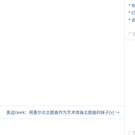
* 
* 
*
广
奥运Geek：用塞尔达主题曲作为艺术体操主题曲的妹子[v]
广