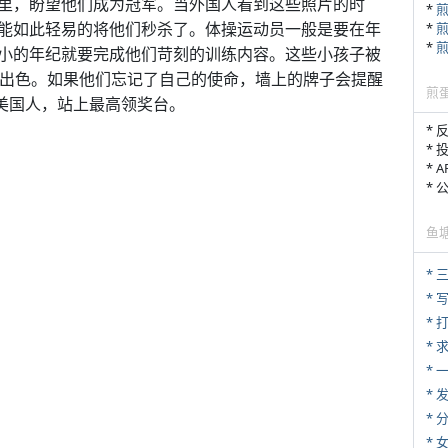
里，盼望他们成为冠军。当外国人看到这些照片的时
*
能如此轻易的将他们秒杀了。体操运动员一般是要在年
*
*
小的年纪就要完成他们苛刻的训练内容。这些小孩子被
样出色。如果他们忘记了自己的使命，墙上的牌子会提醒
煎
败美国人，站上最高领奖台。
* 
* 
* 
*
鱼
* 
* 
* 
*
*
*
*
*