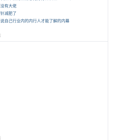
有没有大佬
打针减肥了
 说说自己行业内的内行人才能了解的内幕
告
告