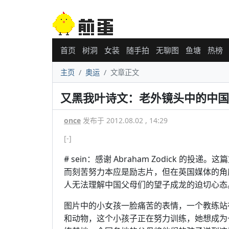
首页
树洞
女装
随手拍
无聊图
鱼塘
热榜
主页
奥运
文章正文
又黑我叶诗文：老外镜头中的中国
once
发布于 2012.08.02 , 14:29
[-]
# sein：感谢 Abraham Zodick 
而刻苦努力本应是励志片，但在英国媒体的角
人无法理解中国父母们的望子成龙的迫切心态
图片中的小女孩一脸痛苦的表情，一个教练站
和动物，这个小孩子正在努力训练，她想成为