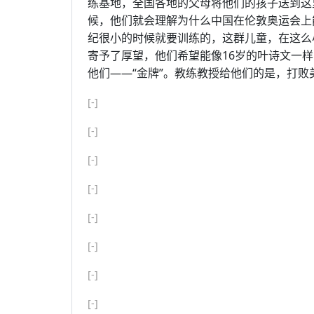
练基地，全国各地的父母将他们的孩子送到这
候，他们就会理解为什么中国在伦敦奥运会上
纪很小的时候就要训练的，这群儿童，在这么
寄予了厚望，他们希望能像16岁的叶诗文一
他们——“金牌”。教练教授给他们的是，打
[-]
[-]
[-]
[-]
[-]
[-]
[-]
[-]