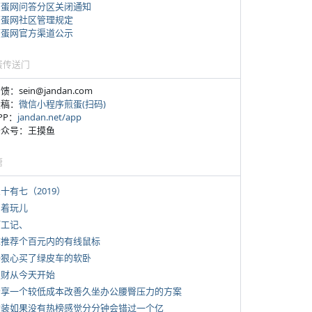
煎蛋网问答分区关闭通知
煎蛋网社区管理规定
煎蛋网官方渠道公示
蛋传送门
反馈：sein@jandan.com
投稿：
微信小程序煎蛋(扫码)
APP：
jandan.net/app
 公众号：王摸鱼
塘
三十有七（2019）
写着玩儿
打工记、
 求推荐个百元内的有线鼠标
 一狠心买了绿皮车的软卧
 发财从今天开始
 分享一个较低成本改善久坐办公腰臀压力的方案
 女装如果没有热榜感觉分分钟会错过一个亿