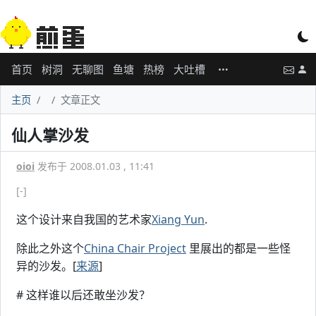
首页
树洞
无聊图
鱼塘
热榜
大吐槽
主页
文章正文
仙人掌沙发
oioi
发布于 2008.01.03 , 11:41
[-]
这个设计来自我国的艺术家
Xiang Yun
.
除此之外这个
China Chair Project
里展出的都是一些怪
异的沙发。[
来源
]
# 这样谁以后还敢坐沙发？