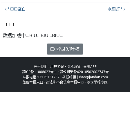
□□空白
水滴灯
数据加载中...BIU...BIU...BIU...
登录发吐槽
关于我们
·
用户协议
·
隐私政策
·
煎蛋APP
鄂ICP备11008023号-1
·
鄂公网安备42018502002747号
举报电话 13125131232 · 举报邮箱 jubao@jandan.com
煎蛋举报入口
·
违法和不良信息举报中心
·
涉企举报专区