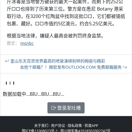
斤冰毒是当地警方破获的最大一起案件，而剩下的252公
斤□□也排到了历来第三位。警方是在悉尼 Botany 港采
取行动，在3200个红陶盆中找到这批□□，它们都被锡纸
包裹、藏好。□□市值约5亿澳元，约合5.25亿美元。
根据当地法律，嫌疑人最高会被判罚终身监禁。
原文：
msnbc
釜山乐天百货世界最高的喷泉演绎别样的绚丽与精彩
去抢个邮箱？！微软发布OUTLOOK.COM 免费邮箱服务
数据加载中...BIU...BIU...BIU...
登录发吐槽
关于我们
·
用户协议
·
隐私政策
·
煎蛋APP
鄂ICP备11008023号-1
·
鄂公网安备42018502002747号