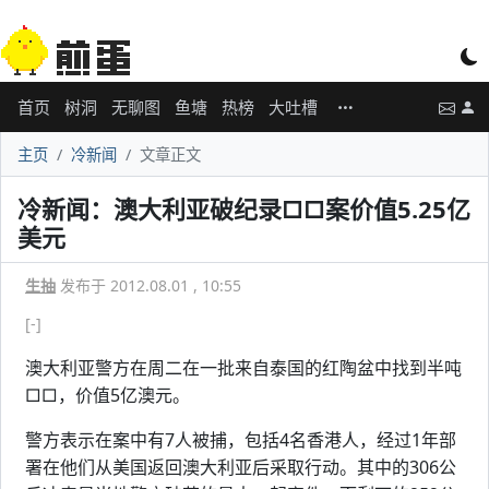
首页
树洞
无聊图
鱼塘
热榜
大吐槽
主页
冷新闻
文章正文
冷新闻：澳大利亚破纪录□□案价值5.25亿
美元
生抽
发布于 2012.08.01 , 10:55
[-]
澳大利亚警方在周二在一批来自泰国的红陶盆中找到半吨
□□，价值5亿澳元。
警方表示在案中有7人被捕，包括4名香港人，经过1年部
署在他们从美国返回澳大利亚后采取行动。其中的306公