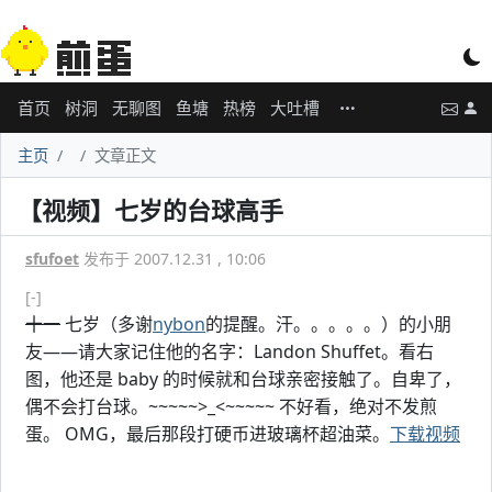
首页
树洞
无聊图
鱼塘
热榜
大吐槽
主页
文章正文
【视频】七岁的台球高手
sfufoet
发布于 2007.12.31 , 10:06
[-]
十一
七岁（多谢
nybon
的提醒。汗。。。。。）的小朋
友——请大家记住他的名字：Landon Shuffet。看右
图，他还是 baby 的时候就和台球亲密接触了。自卑了，
偶不会打台球。~~~~~>_<~~~~~ 不好看，绝对不发煎
蛋。 OMG，最后那段打硬币进玻璃杯超油菜。
下载视频