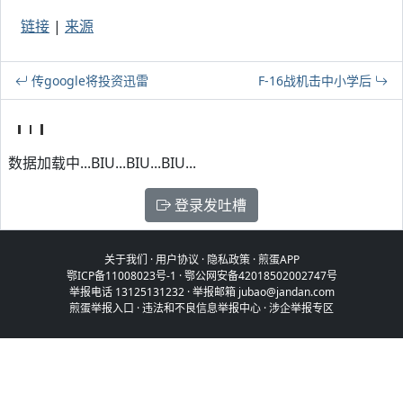
链接
|
来源
传google将投资迅雷
F-16战机击中小学后
数据加载中...BIU...BIU...BIU...
登录发吐槽
关于我们
·
用户协议
·
隐私政策
·
煎蛋APP
鄂ICP备11008023号-1
·
鄂公网安备42018502002747号
举报电话 13125131232 · 举报邮箱 jubao@jandan.com
煎蛋举报入口
·
违法和不良信息举报中心
·
涉企举报专区