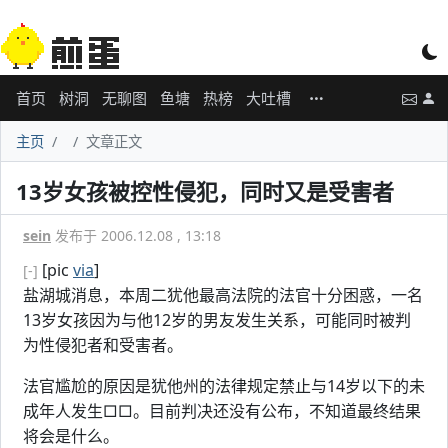
首页
树洞
无聊图
鱼塘
热榜
大吐槽
主页
文章正文
13岁女孩被控性侵犯，同时又是受害者
sein
发布于 2006.12.08 , 13:18
[pic
via
]
[-]
盐湖城消息，本周二犹他最高法院的法官十分困惑，一名
13岁女孩因为与他12岁的男友发生关系，可能同时被判
为性侵犯者和受害者。
法官尴尬的原因是犹他州的法律规定禁止与14岁以下的未
成年人发生□□。目前判决还没有公布，不知道最终结果
将会是什么。