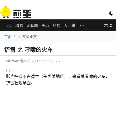
首页
树洞
无聊图
鱼塘
热榜
大吐槽
主页
文章正文
铲雪 之 呼啸的火车
sfufoet
发布于 2007.12.17 , 07:25
[-]
影片拍摄于古德兰（美国某地区），来看着看啸的火车，
铲雪壮观场面。