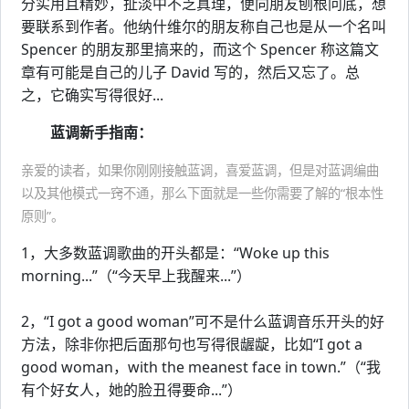
分实用且精妙，扯淡中不乏真理，便向朋友刨根问底，想
要联系到作者。他纳什维尔的朋友称自己也是从一个名叫
Spencer 的朋友那里搞来的，而这个 Spencer 称这篇文
章有可能是自己的儿子 David 写的，然后又忘了。总
之，它确实写得很好...
蓝调新手指南：
亲爱的读者，如果你刚刚接触蓝调，喜爱蓝调，但是对蓝调编曲
以及其他模式一窍不通，那么下面就是一些你需要了解的“根本性
原则”。
1，大多数蓝调歌曲的开头都是：“Woke up this
morning...”（“今天早上我醒来...”）
2，“I got a good woman”可不是什么蓝调音乐开头的好
方法，除非你把后面那句也写得很龌龊，比如“I got a
good woman，with the meanest face in town.”（“我
有个好女人，她的脸丑得要命...”）