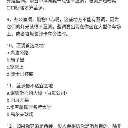
算是蓝调。滑雪中摔断腿一点也不蓝调，被美洲短吻鳄
□□断腿才算蓝调。
9，办公室啊，购物中心啊，这些地方不能有蓝调，因为
它们的灯光就很不蓝调。蓝调要出现在你坐在大型停车场
上，或者垃圾装卸卡车旁边时。
10，蓝调首选之地：
a.高速公路
b.局子里
c.空床上
d.威士忌杯底
11，蓝调最不适宜之地：
a.诺德斯托姆大楼（百货公司）
b.画展开幕
c.常春藤联盟名牌大学
d.高尔夫球场
12，如果你穿的是西装，没人会相信你是唱蓝调的，除非