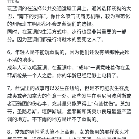
行的。
玩蓝调的在选择公共交通运输工具上，通常选择灰狗的大
巴，“南下的列车”。像什么喷气式商务机啦，较为规范化
的州际班车啊那都不会是蓝调们的选择。
同时，在蓝调的生活方式中，步行也是非常重要的一部
分。因为蓝调们都是行将就木的要死之人了。
6，年轻人是不能玩蓝调的，因为他们还没有到那种要死
不活的地步。
成年人可以唱蓝调，在蓝调中，“成年”一词意味着你在孟
菲斯枪杀一个人之后，你的年龄已经足够上电椅了。
7，蓝调里的故事可以发生在纽约，但是不可能发生在夏
威夷或者加拿大的任意一处。那些发生在明尼阿波利斯或
者西雅图的伤心事，充其量只能算得上“有些忧伤”。芝加
哥，圣路易斯，堪萨斯城，孟菲斯和新奥尔良是最盛产蓝
调的地方。不下雨的地方是出不了蓝调的。
8，常规的男性秃头算不上蓝调，女的像男的那样秃头才