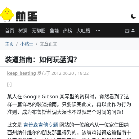
首页
树洞
无聊图
鱼塘
热榜
大吐槽
主页
小贴士
文章正文
装逼指南：如何玩蓝调？
keep_beating
发布于 2012.06.20 , 18:22
[-]
某人在 Google Gibson 某琴型的资料时，竟然看到了这
样一篇详尽的装逼指南。只要读完此文，再以此作为行为
准则，成为
布鲁斯
蓝调大湿也不过就是个时间的问题！
此文是
吉普森吉他专题
网站的一位编鸡从一位家住田纳
西州纳什维尔的朋友那里得到的。该编鸡觉得这篇指南十