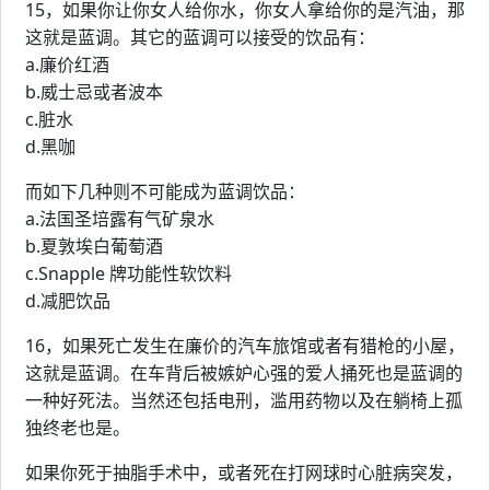
15，如果你让你女人给你水，你女人拿给你的是汽油，那
这就是蓝调。其它的蓝调可以接受的饮品有：
a.廉价红酒
b.威士忌或者波本
c.脏水
d.黑咖
而如下几种则不可能成为蓝调饮品：
a.法国圣培露有气矿泉水
b.夏敦埃白葡萄酒
c.Snapple 牌功能性软饮料
d.减肥饮品
16，如果死亡发生在廉价的汽车旅馆或者有猎枪的小屋，
这就是蓝调。在车背后被嫉妒心强的爱人捅死也是蓝调的
一种好死法。当然还包括电刑，滥用药物以及在躺椅上孤
独终老也是。
如果你死于抽脂手术中，或者死在打网球时心脏病突发，