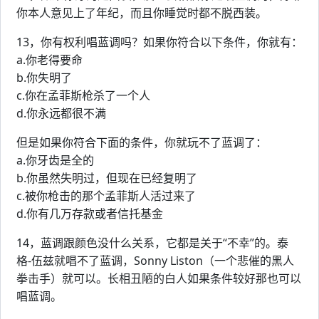
你本人意见上了年纪，而且你睡觉时都不脱西装。
13，你有权利唱蓝调吗？如果你符合以下条件，你就有：
a.你老得要命
b.你失明了
c.你在孟菲斯枪杀了一个人
d.你永远都很不满
但是如果你符合下面的条件，你就玩不了蓝调了：
a.你牙齿是全的
b.你虽然失明过，但现在已经复明了
c.被你枪击的那个孟菲斯人活过来了
d.你有几万存款或者信托基金
14，蓝调跟颜色没什么关系，它都是关于“不幸”的。泰
格-伍兹就唱不了蓝调，Sonny Liston（一个悲催的黑人
拳击手）就可以。长相丑陋的白人如果条件较好那也可以
唱蓝调。