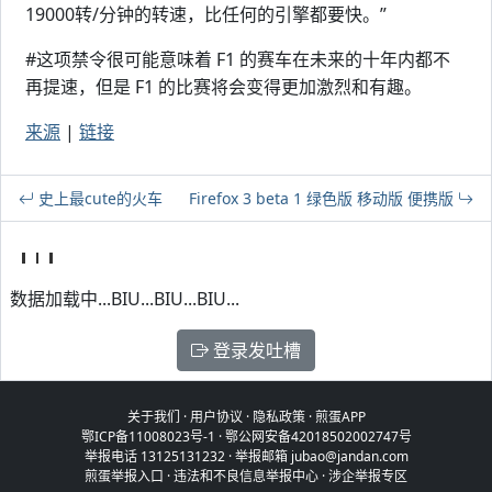
19000转/分钟的转速，比任何的引擎都要快。”
#这项禁令很可能意味着 F1 的赛车在未来的十年内都不
再提速，但是 F1 的比赛将会变得更加激烈和有趣。
来源
|
链接
史上最cute的火车
Firefox 3 beta 1 绿色版 移动版 便携版
数据加载中...BIU...BIU...BIU...
登录发吐槽
关于我们
·
用户协议
·
隐私政策
·
煎蛋APP
鄂ICP备11008023号-1
·
鄂公网安备42018502002747号
举报电话 13125131232 · 举报邮箱 jubao@jandan.com
煎蛋举报入口
·
违法和不良信息举报中心
·
涉企举报专区