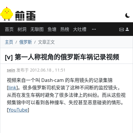
首页
树洞
无聊图
鱼塘
热榜
大吐槽
主页
俄罗斯
文章正文
[v] 第一人称视角的俄罗斯车祸记录视频
sein
发布于 2012.06.18 , 11:51
视频来自一个叫 Dash-cam 的车用镜头的记录集锦
[
link
]。很多俄罗斯司机安装了这种不间断的监控镜头，
从而在发生车祸时避免了很多法律上的纠纷。而从这些视
频集锦中可以看到各种撞车、失控甚至恶意碰瓷的情形。
[
YouTube
]