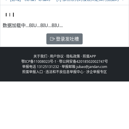
数据加载中...BIU...BIU...BIU...
登录发吐槽
关于我们
·
用户协议
·
隐私政策
·
煎蛋APP
鄂ICP备11008023号-1
·
鄂公网安备42018502002747号
举报电话 13125131232 · 举报邮箱 jubao@jandan.com
煎蛋举报入口
·
违法和不良信息举报中心
·
涉企举报专区