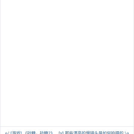
[游戏] 《砂糖，砂糖2》
[v] 那些漂亮的慢镜头是如何拍摄的