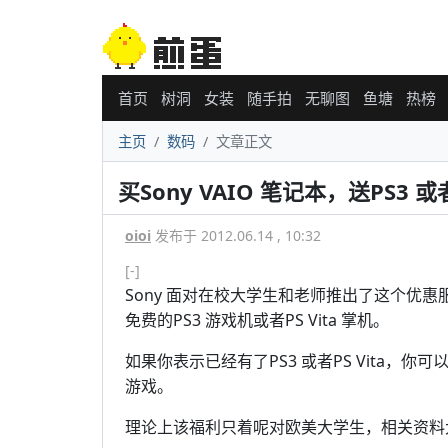
首页
树洞
女装
随手拍
无聊图
鱼塘
热榜
主页
数码
文章正文
买Sony VAIO 笔记本，送PS3 或者
oioi
发布于 2012.06.14 , 10:32
[-]
Sony 面对在校大学生和老师推出了这个优惠服
免费的PS3 游戏机或者PS Vita 掌机。
如果你表示已经有了PS3 或者PS Vita，你
游戏。
理论上该福利只着呢对欧美大学生，相关资料