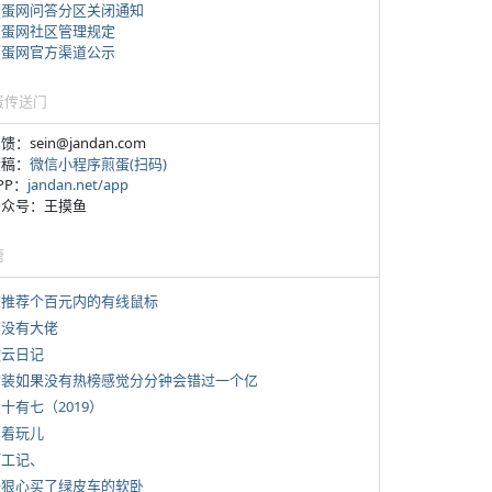
煎蛋网问答分区关闭通知
煎蛋网社区管理规定
煎蛋网官方渠道公示
蛋传送门
反馈：sein@jandan.com
投稿：
微信小程序煎蛋(扫码)
APP：
jandan.net/app
 公众号：王摸鱼
塘
 求推荐个百元内的有线鼠标
有没有大佬
牧云日记
 女装如果没有热榜感觉分分钟会错过一个亿
三十有七（2019）
写着玩儿
打工记、
 一狠心买了绿皮车的软卧