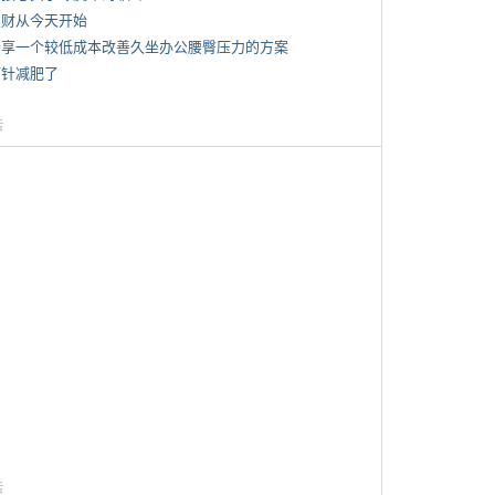
 发财从今天开始
 分享一个较低成本改善久坐办公腰臀压力的方案
打针减肥了
告
告