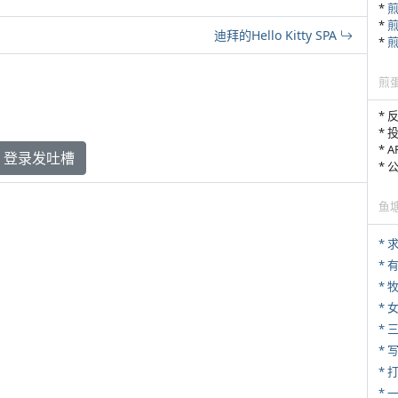
*
*
迪拜的Hello Kitty SPA
*
煎
* 
* 
* 
登录发吐槽
*
鱼
*
* 
* 
*
* 
* 
* 
*