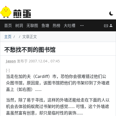
首页
树洞
无聊图
鱼塘
热榜
大吐槽
主页
文章正文
不愁找不到的图书馆
Jason
发布于 2007.12.04 , 07:45
[-]
当走在加的夫（Cardiff）市，恐怕你会很难错过他们公
众图书馆，原因是，该图书馆把他们的书架印到了外墙遮
盖上（如右图）……
当然，除了易于寻找，这样的外墙还能给走在下面的人以
机会去体验蚂蚁爬过书架时的感觉…… 可惜，这个外墙遮
盖虽然富有创意，却只是临时性的装饰……