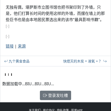
无独有偶，堪萨斯市立图书馆也把书架印到了外墙，只
是，他们打算长时间的使用这样的外墙，而摆在墙上的那
些巨书也是由本地居民票选出来的该市“最具影响书籍”。
[-]
[-]
链接
|
来源
九个黄金食品
快熄灭的木炭 + 液氧 = ？
数据加载中...BIU...BIU...BIU...
登录发吐槽
关于我们
·
用户协议
·
隐私政策
·
煎蛋APP