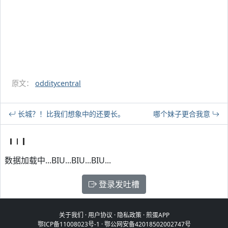
原文：
odditycentral
长城？！比我们想象中的还要长。
哪个妹子更合我意
数据加载中...BIU...BIU...BIU...
登录发吐槽
关于我们
·
用户协议
·
隐私政策
·
煎蛋APP
鄂ICP备11008023号-1
·
鄂公网安备42018502002747号