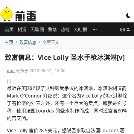
首页
树洞
无聊图
鱼塘
热榜
大吐槽
主页
致富信息
文章正文
致富信息：Vice Lolly 圣水手枪冰淇淋[v]
oioi
发布于 2012.06.07 , 18:06
[-]
最近在英国出现了这种颇受争议的冰淇淋，冰淇淋制造商
Mark O’Connor 介绍说：这个名为Vice Lolly 的冰淇淋除
了有枪型的外表之外，还有一个巨大的卖点，那就是它号
称，使用法国Lourdes 的圣水制作而成，同时还富含80%
的苦艾酒。
Vice Lolly 售价28.5美元，据说圣水取自法国Lourdes 著