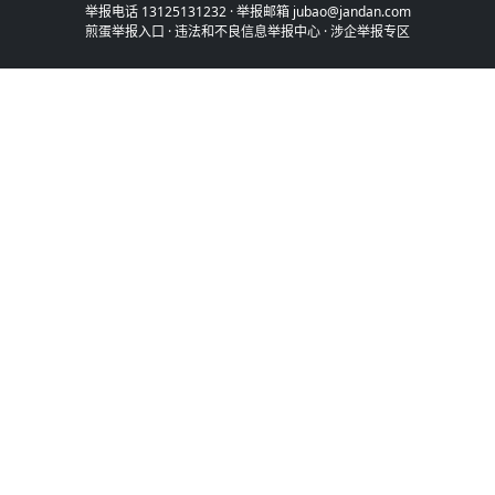
举报电话 13125131232 · 举报邮箱 jubao@jandan.com
煎蛋举报入口
·
违法和不良信息举报中心
·
涉企举报专区