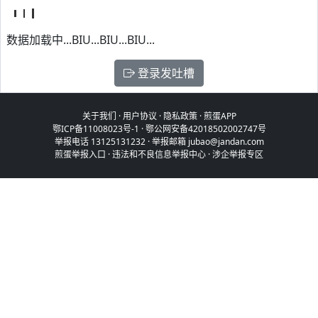
数据加载中...BIU...BIU...BIU...
登录发吐槽
关于我们
·
用户协议
·
隐私政策
·
煎蛋APP
鄂ICP备11008023号-1
·
鄂公网安备42018502002747号
举报电话 13125131232 · 举报邮箱 jubao@jandan.com
煎蛋举报入口
·
违法和不良信息举报中心
·
涉企举报专区