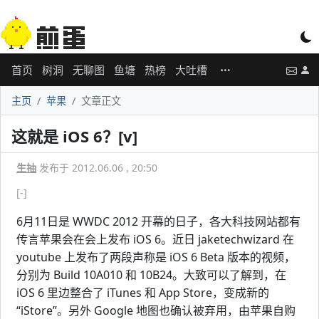
首页
树洞
无聊图
鱼塘
热榜
大吐槽
主页
苹果
文章正文
这就是 iOS 6？[v]
生抽
发布于 2012.06.06 , 20:50
[-]
6月11日是 WWDC 2012 开幕的日子，各大科技网站都有
传言苹果会在会上发布 iOS 6。近日 jaketechwizard 在
youtube 上发布了两段声称是 iOS 6 Beta 版本的视频，
分别为 Build 10A010 和 10B24。大致可以了解到，在
iOS 6 里边整合了 iTunes 和 App Store，变成新的
“iStore”。另外 Google 地图也确认被弃用，由苹果自购