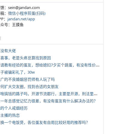
反馈：sein@jandan.com
投稿：
微信小程序煎蛋(扫码)
APP：
jandan.net/app
 公众号：王摸鱼
塘
有没有大佬
 大喜事，老是头疼总算找到原因
*
想请教有经验的蛋友，想给媳妇7夕买个跳蛋，有没有性价比高的推荐
侄子被骗彩礼了，30w
 推广的不良婚姻惩罚师有人玩了吗
 如何扩大交友圈，找到合适的女朋友
*
有啥搞钱的路子吗，开源节流都行，主要是开源，刑法里的咱不做
 近一年总感觉记忆力很差，有没有蛋友有什么解决办法的？
 我的个人戒烟经历
女主播的热恋
 想换一个电饭煲，各位蛋友有自用比较好用的推荐吗？