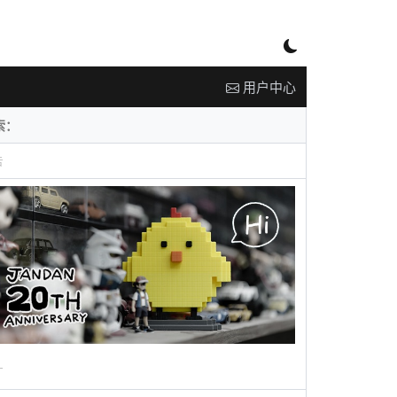
用户中心
告
广