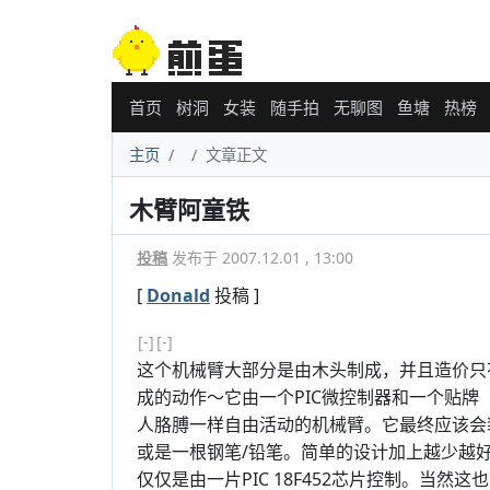
首页
树洞
女装
随手拍
无聊图
鱼塘
热榜
主页
文章正文
木臂阿童铁
投稿
发布于 2007.12.01 , 13:00
[
Donald
投稿 ]
[-]
[-]
这个机械臂大部分是由木头制成，并且造价只
成的动作～它由一个PIC微控制器和一个贴牌
人胳膊一样自由活动的机械臂。它最终应该会
或是一根钢笔/铅笔。简单的设计加上越少越
仅仅是由一片PIC 18F452芯片控制。当