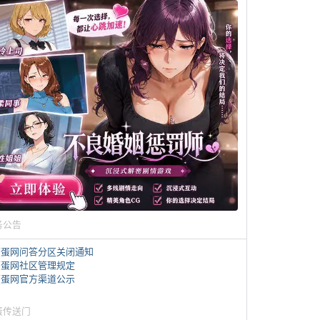
务公告
煎蛋网问答分区关闭通知
煎蛋网社区管理规定
煎蛋网官方渠道公示
蛋传送门