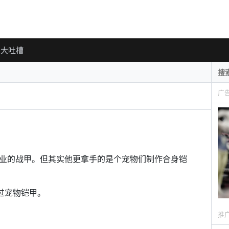
大吐槽
广
业的战甲。但其实他更拿手的是个宠物们制作合身铠
见过宠物铠甲。
推