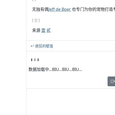
无独有偶
Jeff de Boer
也专门为你的宠物打造
[-]
[-]
来源
壹
贰
疯狂的壁龛
数据加载中...BIU...BIU...BIU...