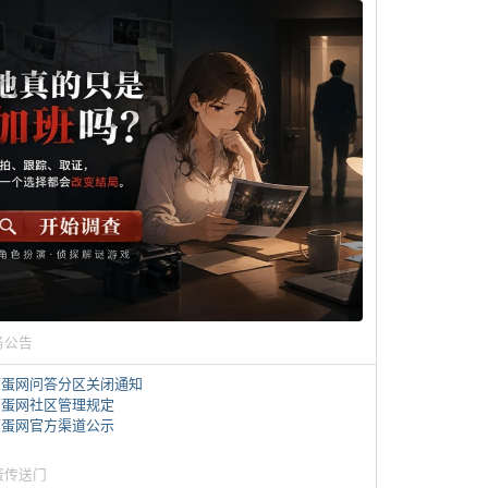
务公告
煎蛋网问答分区关闭通知
煎蛋网社区管理规定
煎蛋网官方渠道公示
蛋传送门