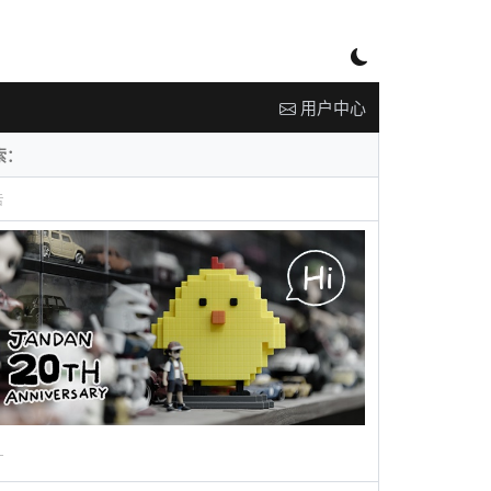
用户中心
告
广