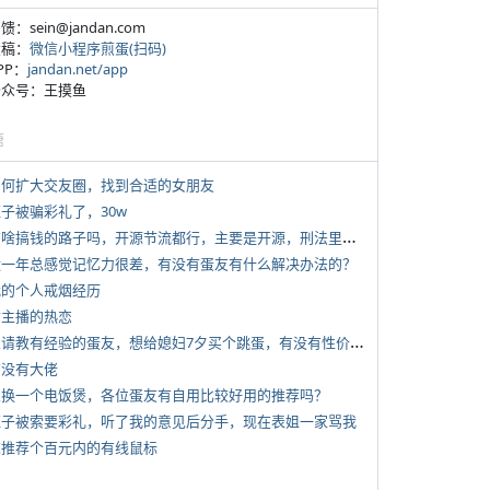
反馈：sein@jandan.com
投稿：
微信小程序煎蛋(扫码)
APP：
jandan.net/app
 公众号：王摸鱼
塘
 如何扩大交友圈，找到合适的女朋友
侄子被骗彩礼了，30w
*
有啥搞钱的路子吗，开源节流都行，主要是开源，刑法里的咱不做
 近一年总感觉记忆力很差，有没有蛋友有什么解决办法的？
 我的个人戒烟经历
女主播的热恋
*
想请教有经验的蛋友，想给媳妇7夕买个跳蛋，有没有性价比高的推荐
有没有大佬
 想换一个电饭煲，各位蛋友有自用比较好用的推荐吗？
 侄子被索要彩礼，听了我的意见后分手，现在表姐一家骂我
 求推荐个百元内的有线鼠标