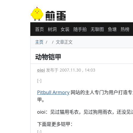
首页
树洞
女装
随手拍
无聊图
鱼塘
热榜
主页
文章正文
动物铠甲
oioi
发布于 2007.11.30 , 14:03
[-]
Pitbull Armory
网站的主人专门为用户打造专
甲。
oioi：见过猫用毛衣，见过狗用雨衣，还没
下面是更多铠甲：
[-]