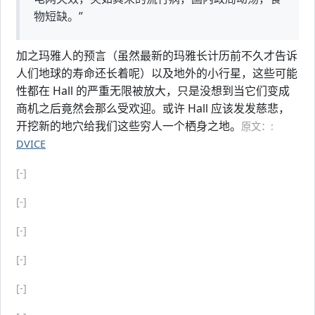
物短缺。”
加之玛雅人的预言（虽然最新的玛雅长计历前不久才告诉
人们地球的寿命还长着呢）以及地外的小行星，这些可能
性都在 Hall 的严重无限被放大，只是没想到当它们变成
商机之后竟然会那么受欢迎。或许 Hall 应该发发慈悲，
开挖新的地穴给我们这些穷人一个栖身之地。
原文：:
DVICE
[-]
[-]
[-]
[-]
[-]