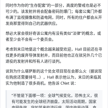
同时作为你的“生存配套”的一部分，高度的警戒也是必不
可少的。该发射井将会配备密码防爆门；每套公寓门外都
布满了监视摄像和防盗电网，同时，所有的住户都会从开
发商那里得到自己的武器供应。
想必大家会很好奇该公寓内有没有类似“法律”的概念，或
者至少会不会有一个委员会。
考虑到末日地堡这个概念越来越受欢迎，Hall 目前还在寻
找更多的废弃导弹发射井，而目前他也正在就另外几个已
退役的发射井和所有人进行谈判。
说到为什么堪萨斯的这个处女项目现在会那么火（据说现
在购房还需要排号...），Hall 表示他认为，末日的来临其
实为他制造了很多商机。他告诉 CNet 说：
“不管是下面哪一项：全球气候变化，恐怖主义，很
有可能发生的全球经济崩盘，太阳活动周期，国家
电网失效，突如其来的流行病，国内政局动荡，食