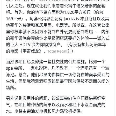
引人之处。现在就让我们来看看公寓牛逼又奢侈的配套
吧。首先，你的地下巢穴面积为1,820平方英尺（约为
169平米）。每套公寓都会配有 Jacuzzis 冲浪浴缸以及其
他豪华的装潢和家居用品，电器等。所以说，在这套公寓
里你根本就不会因为不能到户外玩耍而感到憋屈——内部
的豪华设施会带给你比星级酒店还要好的体验——嵌入式
的巨大 HDTV 会为你模拟窗户。（有没有想起阿诺早年
的电影《宇宙威龙》，
？）
Total Recall
当然该项目也会修建一些社交性的公共设施，比如一个
spa 会所，一家电影院，几间教室，一个酒吧还有一个游
泳池。总之，他们尽量向你提供一切你能在地面享受到的
生活，但是我猜测酒吧应该是最早因为供货不足而关闭的
场所。
另外说到实用性的问题，该公寓会向住户们提供新鲜空
气，在项目地种植的蔬果以及雨水和地下水混合而成的
水。电将由柴油发电机和风力涡轮机提供。