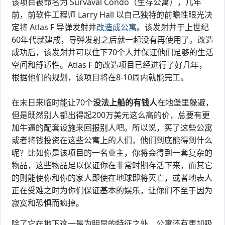
该项目被命名为 Survaval Condo（生存公寓），几年
前，前软件工程师 Larry Hall 以自己独特的前瞻性眼光决
定将 Atlas F 导弹发射井
改造成公寓
。该发射井于上世纪
60年代就建成，导弹发射之后就一起没有再使用了。改造
成功后，该发射井可以住下70个人并保证他们足够的生活
空间和舒适性。Atlas F 的改造项目已经进行了好几年，
根据他们的规划，该项目将在8-10周内就能完工。
在末日来临时能让70个
没法上船的有钱人
在地堡里躲避，
但是既然别人都出得起200万美元这么高的价，总要有更
加牛逼的配套设施来回报别人吧。所以说，买了这些公寓
或者将钱投资在这些公寓上的人们，他们到底能得到什么
呢？比如你是该项目的一名业主，你将会得到一套复杂的
物品，这些物品足以保证你在非常时期存活下来，而其它
的则能使你和你的家人即使在地球即将灭亡，或者地表人
正在受难之时为你们保证基本的娱乐，让你们不至于因为
寂寞和恐惧而疯掉。
除了它在地下这一最为明显的特征之外，公寓还有更加吸