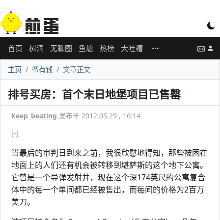
首页
树洞
无聊图
鱼塘
热榜
大吐槽
主页
爷有钱
文章正文
排号买房：首个末日地堡项目已售罄
keep_beating
发布于 2012.05.29 , 16:14
[-]
当最后的审判日到来之前，我很欣慰地得知，那些被困在
地面上的人们还有机会被转移到堪萨斯的这个地下公寓。
它曾是一个导弹发射井，现在这个深174英尺的公寓复合
体中的每一个单间都已经被售出，而每间的价格为2百万
美刀。