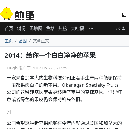
首页
树洞
无聊图
鱼塘
热榜
大吐槽
主页
基因
文章正文
2014：给你一个白白净净的苹果
Hugh
发布于 2012.05.27 , 21:25
一家来自加拿大的生物科技公司正着手生产两种能够保持
一周都果肉白净的新苹果。Okanagan Specialty Fruits
公司的这种转基因苹果被移除了苹果的变棕基因。但是红
色或者绿色的果皮仍会保持鲜亮依旧。
[-]
公司希望这种新苹果能够在今年内就通过美国和加拿大的