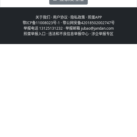
关于我们
·
用户协议
·
隐私政策
·
煎蛋APP
鄂ICP备11008023号-1
·
鄂公网安备42018502002747号
举报电话 13125131232 · 举报邮箱 jubao@jandan.com
煎蛋举报入口
·
违法和不良信息举报中心
·
涉企举报专区