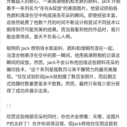
凭着超人的耐心、一架高速相机和无数的颜料，Jack 开始
着手一系列名为“存在&绽放”的美丽图片。他尝试抓拍各
色颜料溅泼在空中构成液态花朵的瞬间。即使经验丰富，
这依然耗费了他数个月的时间不断设计和尝试不同技术以
期得到尽可能完美的结果。而当我看到他的作品时，我只
能由衷地说，皇天不负有心人啊。
聪明的 Jack 想到将水和染料、颜料和增稠剂混在一起，
当混合物悬浮在空中的那一瞬间，他用高速照相机记录这
瞬间的绽放。然而，Jack不会公布他创造这些颜料花朵的
确切技术，“这个系列是我数月以来不懈努力的最完美展
现。”仅在试验阶段Jack就拍摄了数百张照片，而后期正
式拍摄时数量更是多不胜数。然而，最终只有极少部分获
得了成功并展示出来。
[-]
欣赏这些绚丽花朵的同时，你也许会想着：天哪，这图片
P的太好了！也许你说得没错，但Jack称他仅仅用这款软