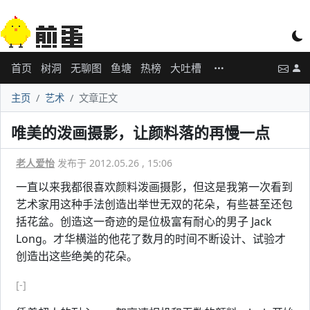
首页
树洞
无聊图
鱼塘
热榜
大吐槽
主页
艺术
文章正文
唯美的泼画摄影，让颜料落的再慢一点
老人爱怡
发布于 2012.05.26 , 15:06
一直以来我都很喜欢颜料泼画摄影，但这是我第一次看到
艺术家用这种手法创造出举世无双的花朵，有些甚至还包
括花盆。创造这一奇迹的是位极富有耐心的男子 Jack
Long。才华横溢的他花了数月的时间不断设计、试验才
创造出这些绝美的花朵。
[-]