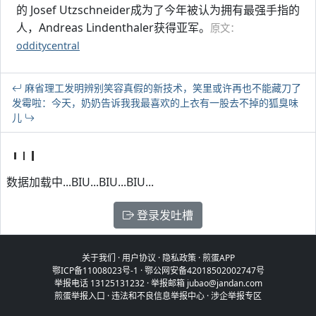
的 Josef Utzschneider成为了今年被认为拥有最强手指的
人，Andreas Lindenthaler获得亚军。
原文：
odditycentral
麻省理工发明辨别笑容真假的新技术，笑里或许再也不能藏刀了
发霉啦：今天，奶奶告诉我我最喜欢的上衣有一股去不掉的狐臭味
儿
数据加载中...BIU...BIU...BIU...
登录发吐槽
关于我们
·
用户协议
·
隐私政策
·
煎蛋APP
鄂ICP备11008023号-1
·
鄂公网安备42018502002747号
举报电话 13125131232 · 举报邮箱 jubao@jandan.com
煎蛋举报入口
·
违法和不良信息举报中心
·
涉企举报专区