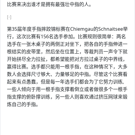
比赛来决出谁才是拥有最强壮中指的人。
[-]
第35届年度手指摔跤锦标赛在Chiemgau的Schnaitsee举
行，这次比赛有156名选手参加。比赛规则很简单：两名
选手在一张木桌子的两侧正对坐下，把各自的手指伸进一
根结实的皮带里，然后坐在位置上，等裁判员一声令下就
开始拼尽全力拉扯，都希望能把对方拉过桌子的中界线，
赢得比赛。选手都只能用一根手指，在这种情况下，大多
数人会选择尺寸够大、力量够足的中指。尽管这个比赛看
起来有点愚蠢，但是每一年选手们都会为了它努力训练,
一些人倾向于用一根手指支撑着倒立或者做很多个一根手
指支撑的俯卧撑训练，另一些人则喜欢通过挤压网球来锻
炼自己的手指。