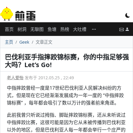
首页
树洞
无聊图
鱼塘
热榜
大吐槽
主页
Geek
文章正文
巴伐利亚手指摔跤锦标赛，你的中指足够强
大吗？Let’s Go!
老人爱怡
发布于 2012.05.25 , 22:49
中指摔跤曾经一度是17世纪巴伐利亚人民解决纠纷的方
式，但是现在它已经渐渐发展成为一年一度的 “中指摔跤
锦标赛” ，每年都会吸引了数以万计的强者前来角逐。
此前我曾只听说过拇指、脚趾摔跤锦标赛，还从未听说过
中指摔跤比赛，这很可能是因为它从未被传播到巴伐利亚
以外的地区，但是巴伐利亚人每一年都会举行一个庄严的