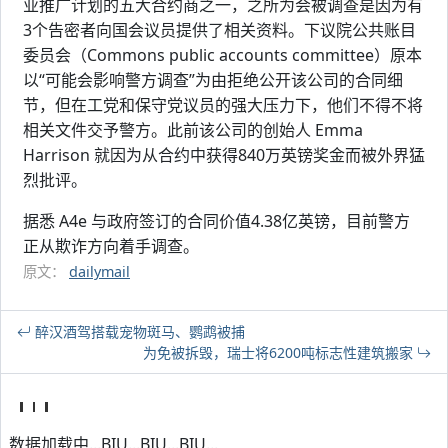
业推广计划的五大合约商之一，之所为会被调查是因为有
3个告密者向国会议员提供了相关资料。下议院公共账目
委员会（Commons public accounts committee）原本
以“可能会影响警方调查”为由拒绝公开该公司的合同细
节，但在工党和保守党议员的强大压力下，他们不得不将
相关文件交予警方。此前该公司的创始人 Emma
Harrison 就因为从合约中获得840万英镑奖金而被外界猛
烈批评。
据悉 A4e 与政府签订的合同价值4.38亿英镑，目前警方
正从欺诈方向着手调查。
原文：
dailymail
醉汉酒驾搭载宠物斑马、鹦鹉被捕
为免被拆毁，瑞士将6200吨标志性建筑搬家
数据加载中...BIU...BIU...BIU...