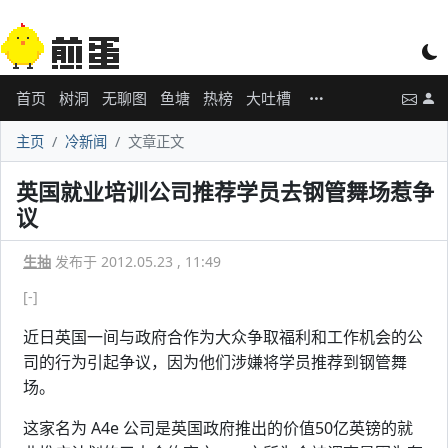
首页
树洞
无聊图
鱼塘
热榜
大吐槽
主页
冷新闻
文章正文
英国就业培训公司推荐学员去钢管舞场惹争
议
生抽
发布于 2012.05.23 , 11:49
[-]
近日英国一间与政府合作为大众争取福利和工作机会的公
司的行为引起争议，因为他们涉嫌将学员推荐到钢管舞
场。
这家名为 A4e 公司是英国政府推出的价值50亿英镑的就